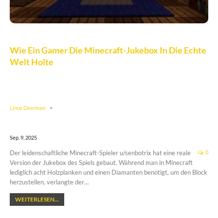
Wie Ein Gamer Die Minecraft-Jukebox In Die Echte
Welt Holte
Linus Deerman
Sep. 9, 2025
Der leidenschaftliche Minecraft-Spieler u/senbotrix hat eine reale
0
Version der Jukebox des Spiels gebaut. Während man in Minecraft
lediglich acht Holzplanken und einen Diamanten benötigt, um den Block
herzustellen, verlangte der…
WEITERLESEN...