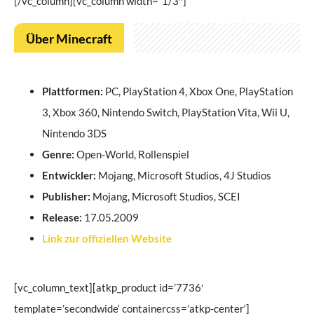
[/vc_column][vc_column width=“1/3″]
Über Minecraft
Plattformen:
PC, PlayStation 4, Xbox One, PlayStation
3, Xbox 360, Nintendo Switch, PlayStation Vita, Wii U,
Nintendo 3DS
Genre:
Open-World, Rollenspiel
Entwickler:
Mojang, Microsoft Studios, 4J Studios
Publisher:
Mojang, Microsoft Studios, SCEI
Release:
17.05.2009
Link zur offiziellen Website
[vc_column_text][atkp_product id=’7736′
template=’secondwide‘ containercss=’atkp-center‘]