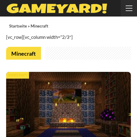
Startseite
»
Minecraft
[vc_row][vc_column width=“2/3″]
Minecraft
MINECRAFT