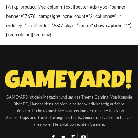
[/atkp_product][/vc_column_text][better-ads type=“banner“
banner=“7678″ campaign=“none“ count=“2″ columns=“1″
orderby=“rand“ order=“ASC“ align=“center“ show-caption=“1″]
[/vc_column][/vc_row]
GAMEYARD ist dein Magazin rund um das Thema Gaming. Von Konsole
über PC, Handhelden und Mobile halten wir dich stetig auf dem
Laufenden. Du bekommst hier von uns immer die neuesten News,
Videos, Tipps und Tricks, Lösungen, Cheats, Guides und vieles mehr. Das
alles voller Herzblut von echten Gamern.