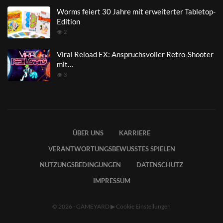
Worms feiert 30 Jahre mit erweiterter Tabletop-
Edition
2
Viral Reload EX: Anspruchsvoller Retro-Shooter
mit…
3
ÜBER UNS
KARRIERE
VERANTWORTUNGSBEWUSSTES SPIELEN
NUTZUNGSBEDINGUNGEN
DATENSCHUTZ
IMPRESSUM
© 2026 - GAMEYARD
▶
Cookie Einstellungen