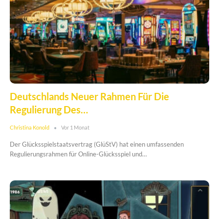
Deutschlands Neuer Rahmen Für Die
Regulierung Des…
Christina Konold
Vor 1 Monat
Der Glücksspielstaatsvertrag (GlüStV) hat einen umfassenden
Regulierungsrahmen für Online-Glücksspiel und…