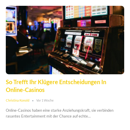
So Trefft Ihr Klügere Entscheidungen In
Online-Casinos
Christina Konold
Vor 1 Woche
Online-Casinos haben eine starke Anziehungskraft, sie verbinden
rasantes Entertainment mit der Chance auf echte…