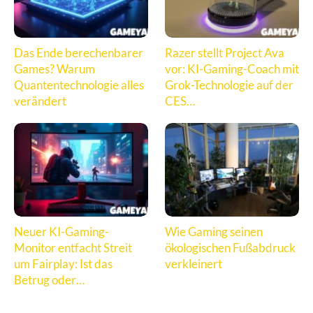
Das Ende berechenbarer
Razer stellt Project Ava
Games? Warum
vor: KI-Gaming-Coach mit
Quantentechnologie alles
Grok-Technologie auf der
verändert
CES…
Neuer KI-Gaming-
Wie Gaming seinen
Monitor entfacht Streit
ökologischen Fußabdruck
um Fairplay: Ist das
verkleinert
Betrug oder…