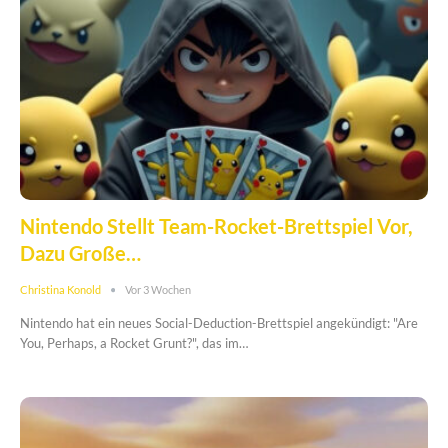
Nintendo Stellt Team-Rocket-Brettspiel Vor,
Dazu Große…
Christina Konold
Vor 3 Wochen
Nintendo hat ein neues Social-Deduction-Brettspiel angekündigt: "Are
You, Perhaps, a Rocket Grunt?", das im…