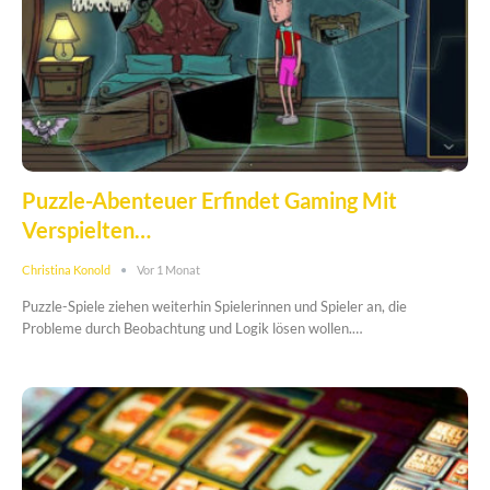
Puzzle-Abenteuer Erfindet Gaming Mit
Verspielten…
Christina Konold
Vor 1 Monat
Puzzle-Spiele ziehen weiterhin Spielerinnen und Spieler an, die
Probleme durch Beobachtung und Logik lösen wollen.…