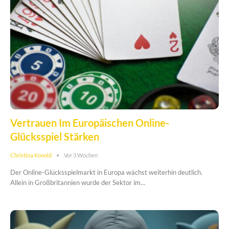
Vertrauen Im Europäischen Online-
Glücksspiel Stärken
Christina Konold
Vor 3 Wochen
Der Online-Glücksspielmarkt in Europa wächst weiterhin deutlich.
Allein in Großbritannien wurde der Sektor im…