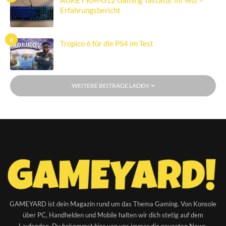
AUKEY KM-G12 Gaming Tastatur im Test –
Erfahrungsbericht
6
Tropico 6 für die PS4 im Test
WEITERE BEITRÄGE LADEN
GAMEYARD ist dein Magazin rund um das Thema Gaming. Von Konsole
über PC, Handhelden und Mobile halten wir dich stetig auf dem