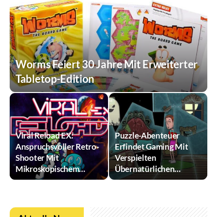
Worms Feiert 30 Jahre Mit Erweiterter
Tabletop-Edition
Viral Reload EX:
Puzzle-Abenteuer
Anspruchsvoller Retro-
Erfindet Gaming Mit
Shooter Mit
Verspielten
Mikroskopischem…
Übernatürlichen…