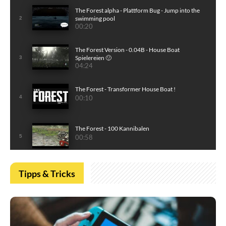
The Forest alpha - Plattform Bug - Jump into the
swimming pool
2
00:20
The Forest Version - 0.04B - House Boat
Spielereien 🙂
3
04:24
The Forest - Transformer House Boat !
4
00:10
The Forest - 100 Kannibalen
5
00:58
Tipps & Tricks