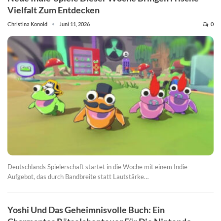
Vielfalt Zum Entdecken
Christina Konold
Juni 11, 2026
0
Deutschlands Spielerschaft startet in die Woche mit einem Indie-
Aufgebot, das durch Bandbreite statt Lautstärke…
Yoshi Und Das Geheimnisvolle Buch: Ein