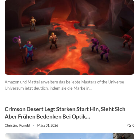
Amazon und Mattel erweitern das beliebte Masters of the Universe-
Universum jetzt deutlich, indem sie die Marke in…
Crimson Desert Legt Starken Start Hin, Sieht Sich
Aber Frühen Bedenken Bei Optik…
Christina Konold
März 31, 2026
0