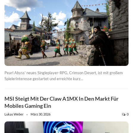
Pearl Abyss’ neues Singleplayer-RPG, Crimson Desert, ist mit großem
Spielerinteresse gestartet und erreichte kurz…
MSI Steigt Mit Der Claw A1MX In Den Markt Für
Mobiles Gaming Ein
Lukas Weber
März 30, 2026
0