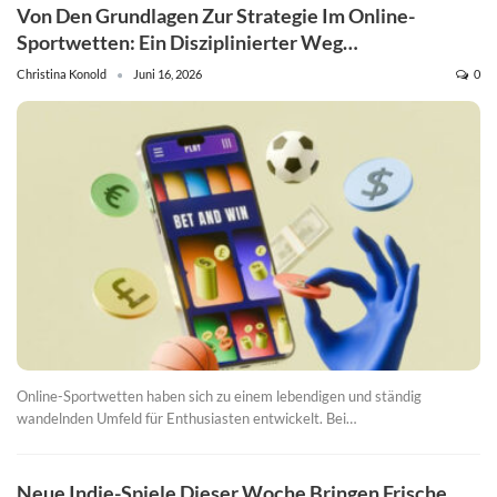
Von Den Grundlagen Zur Strategie Im Online-
Sportwetten: Ein Disziplinierter Weg…
Christina Konold
Juni 16, 2026
0
Online-Sportwetten haben sich zu einem lebendigen und ständig
wandelnden Umfeld für Enthusiasten entwickelt. Bei…
Neue Indie-Spiele Dieser Woche Bringen Frische