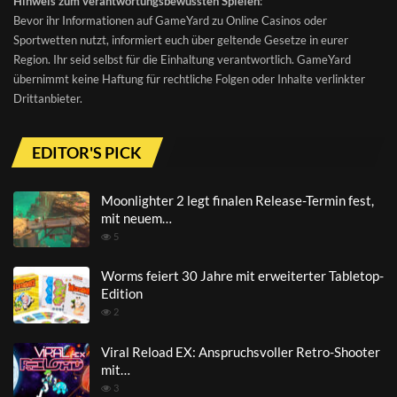
Hinweis zum verantwortungsbewussten Spielen
:
Bevor ihr Informationen auf GameYard zu Online Casinos oder
Sportwetten nutzt, informiert euch über geltende Gesetze in eurer
Region. Ihr seid selbst für die Einhaltung verantwortlich. GameYard
übernimmt keine Haftung für rechtliche Folgen oder Inhalte verlinkter
Drittanbieter.
EDITOR'S PICK
Moonlighter 2 legt finalen Release-Termin fest,
mit neuem…
5
Worms feiert 30 Jahre mit erweiterter Tabletop-
Edition
2
Viral Reload EX: Anspruchsvoller Retro-Shooter
mit…
3