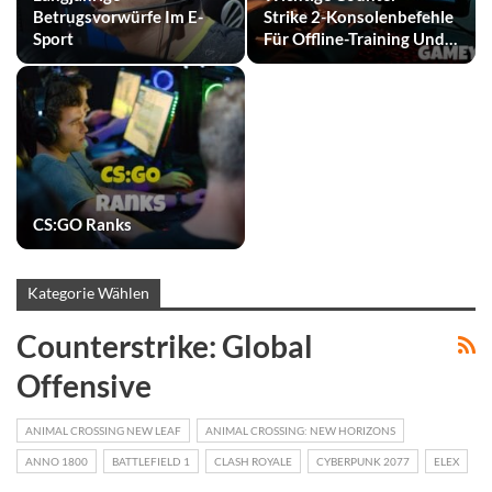
Betrugsvorwürfe Im E-
Strike 2-Konsolenbefehle
Sport
Für Offline-Training Und…
CS:GO Ranks
Kategorie Wählen
Counterstrike: Global
Offensive
ANIMAL CROSSING NEW LEAF
ANIMAL CROSSING: NEW HORIZONS
ANNO 1800
BATTLEFIELD 1
CLASH ROYALE
CYBERPUNK 2077
ELEX