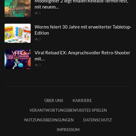
Moonlighter 2 legt finalen Release-Termin fest,
mit neuem…
5
Worms feiert 30 Jahre mit erweiterter Tabletop-
Edition
2
Viral Reload EX: Anspruchsvoller Retro-Shooter
mit…
3
ÜBER UNS
KARRIERE
VERANTWORTUNGSBEWUSSTES SPIELEN
NUTZUNGSBEDINGUNGEN
DATENSCHUTZ
IMPRESSUM