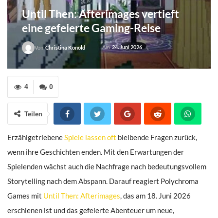
Until Then: Afterimages vertieft
eine gefeierte Gaming-Reise
Am
24. Juni 2026
Von
Christina Konold
4
0
Teilen
Erzählgetriebene
Spiele lassen oft
bleibende Fragen zurück,
wenn ihre Geschichten enden. Mit den Erwartungen der
Spielenden wächst auch die Nachfrage nach bedeutungsvollem
Storytelling nach dem Abspann. Darauf reagiert Polychroma
Games mit
Until Then: Afterimages
, das am 18. Juni 2026
erschienen ist und das gefeierte Abenteuer um neue,