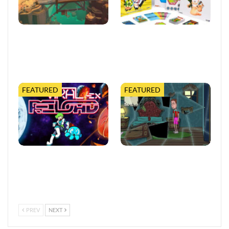
Moonlighter 2 legt finalen
Worms feiert 30 Jahre mit
Release-Termin fest, mit
erweiterter Tabletop-
neuem Trailer und
Edition
kostenloser…
FEATURED
FEATURED
Viral Reload EX:
Puzzle-Abenteuer erfindet
Anspruchsvoller Retro-
Gaming mit verspielten
Shooter mit
übernatürlichen
mikroskopischem Dreh
Herausforderungen…
PREV
NEXT