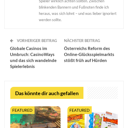
Spieler wirklich achten sollten. Zwischen
blinkenden Bannern und Fußnoten finde ich
heraus, was sich lohnt – und was lieber ignoriert
werden sollte.
VORHERIGER BEITRAG
NÄCHSTER BEITRAG
Globale Casinos im
Österreichs Reform des
Umbruch: CasinoWays
Online-Glücksspielmarkts
und das sich wandelnde
stößt früh auf Hürden
Spielerlebnis
Das könnte dir auch gefallen
FEATURED
FEATURED