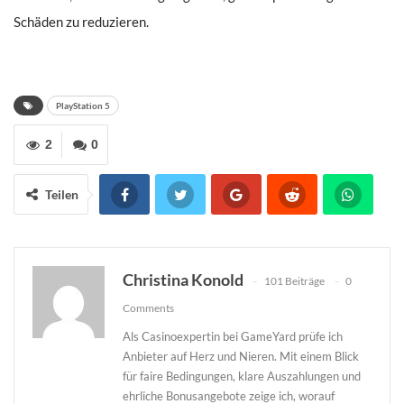
Schäden zu reduzieren.
PlayStation 5
2
0
Teilen
Christina Konold
101 Beiträge
0
Comments
Als Casinoexpertin bei GameYard prüfe ich
Anbieter auf Herz und Nieren. Mit einem Blick
für faire Bedingungen, klare Auszahlungen und
ehrliche Bonusangebote zeige ich, worauf