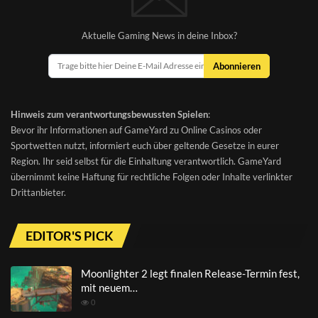
Aktuelle Gaming News in deine Inbox?
Abonnieren
Hinweis zum verantwortungsbewussten Spielen
:
Bevor ihr Informationen auf GameYard zu Online Casinos oder
Sportwetten nutzt, informiert euch über geltende Gesetze in eurer
Region. Ihr seid selbst für die Einhaltung verantwortlich. GameYard
übernimmt keine Haftung für rechtliche Folgen oder Inhalte verlinkter
Drittanbieter.
EDITOR'S PICK
Moonlighter 2 legt finalen Release-Termin fest,
mit neuem…
0