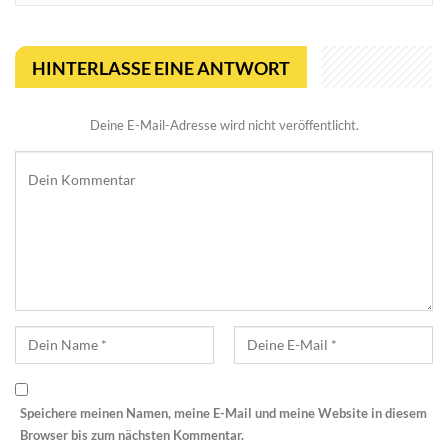
HINTERLASSE EINE ANTWORT
Deine E-Mail-Adresse wird nicht veröffentlicht.
Speichere meinen Namen, meine E-Mail und meine Website in diesem
Browser bis zum nächsten Kommentar.