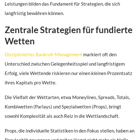
Leistungen bilden das Fundament für Strategien, die sich
langfristig bewähren können.
Zentrale Strategien für fundierte
Wetten
Diszipliniertes Bankroll-Management
markiert oft den
Unterschied zwischen Gelegenheitsspiel und langfristigem
Erfolg, viele Wettende riskieren nur einen kleinen Prozentsatz
ihres Kapitals pro Wette.
Die Vielfalt der Wettarten, etwa Moneylines, Spreads, Totals,
Kombiwetten (Parlays) und Spezialwetten (Props), bringt
sowohl Komplexität als auch Reiz in die Wettlandschaft.
Props, die individuelle Statistiken in den Fokus stellen, haben an