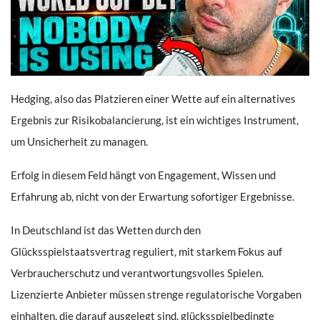
Hedging, also das Platzieren einer Wette auf ein alternatives
Ergebnis zur Risikobalancierung, ist ein wichtiges Instrument,
um Unsicherheit zu managen.
Erfolg in diesem Feld hängt von Engagement, Wissen und
Erfahrung ab, nicht von der Erwartung sofortiger Ergebnisse.
In Deutschland ist das Wetten durch den
Glücksspielstaatsvertrag reguliert, mit starkem Fokus auf
Verbraucherschutz und verantwortungsvolles Spielen.
Lizenzierte Anbieter müssen strenge regulatorische Vorgaben
einhalten, die darauf ausgelegt sind, glücksspielbedingte