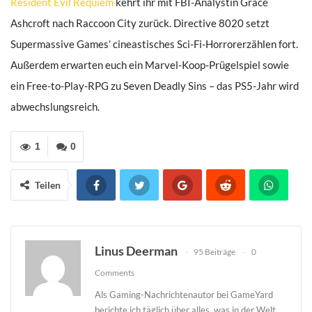
Resident Evil Requiem
kehrt ihr mit FBI-Analystin Grace
Ashcroft nach Raccoon City zurück. Directive 8020 setzt
Supermassive Games’ cineastisches Sci-Fi-Horrorerzählen fort.
Außerdem erwarten euch ein Marvel-Koop-Prügelspiel sowie
ein Free-to-Play-RPG zu Seven Deadly Sins – das PS5-Jahr wird
abwechslungsreich.
1
0
Teilen
Linus Deerman
95 Beiträge
0
Comments
Als Gaming-Nachrichtenautor bei GameYard
berichte ich täglich über alles, was in der Welt