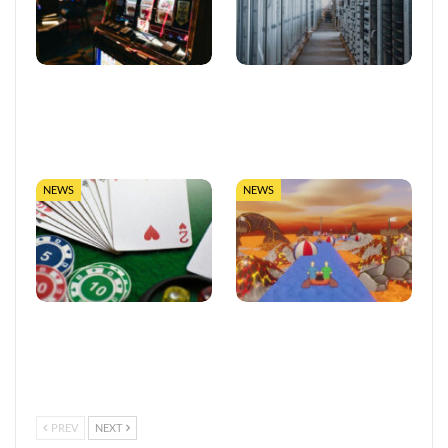
So trefft ihr klügere
LUGAS-Ausbau markiert
Entscheidungen in Online-
eine neue Ära
Casinos
datengetriebener
Glücksspielaufsicht in…
NEWS
NEWS
Vertrauen im
Entwickler äußert
europäischen Online-
Bedenken wegen Steams
Glücksspiel stärken
Rückerstattungsregel für
kurze Spiele
PREV
NEXT