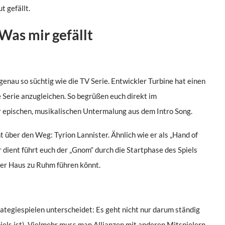
t gefällt.
Was mir gefällt
genau so süchtig wie die TV Serie. Entwickler Turbine hat einen
 Serie anzugleichen. So begrüßen euch direkt im
 epischen, musikalischen Untermalung aus dem Intro Song.
t über den Weg: Tyrion Lannister. Ähnlich wie er als „Hand of
dient führt euch der „Gnom“ durch die Startphase des Spiels
uer Haus zu Ruhm führen könnt.
tegiespielen unterscheidet: Es geht nicht nur darum ständig
els ist). Vielmehr muss man Allianzen mit anderen Mitspielern