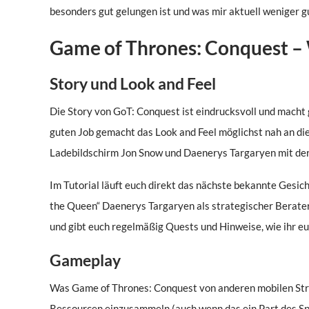
besonders gut gelungen ist und was mir aktuell weniger gu
Game of Thrones: Conquest – 
Story und Look and Feel
Die Story von GoT: Conquest ist eindrucksvoll und macht 
guten Job gemacht das Look and Feel möglichst nah an die
Ladebildschirm Jon Snow und Daenerys Targaryen mit der
Im Tutorial läuft euch direkt das nächste bekannte Gesich
the Queen“ Daenerys Targaryen als strategischer Berater 
und gibt euch regelmäßig Quests und Hinweise, wie ihr e
Gameplay
Was Game of Thrones: Conquest von anderen mobilen Stra
Ressourcen einzusammeln (auch wenn das ein Part des Spi