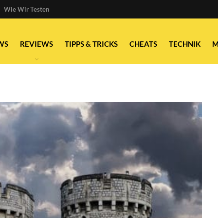
Wie Wir Testen
WS
REVIEWS
TIPPS & TRICKS
CHEATS
TECHNIK
M