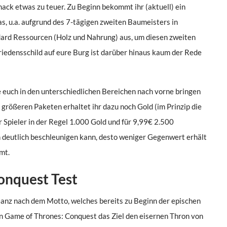
ck etwas zu teuer. Zu Beginn bekommt ihr (aktuell) ein
as, u.a. aufgrund des 7-tägigen zweiten Baumeisters in
ndard Ressourcen (Holz und Nahrung) aus, um diesen zweiten
Friedensschild auf eure Burg ist darüber hinaus kaum der Rede
 euch in den unterschiedlichen Bereichen nach vorne bringen
größeren Paketen erhaltet ihr dazu noch Gold (im Prinzip die
 Spieler in der Regel 1.000 Gold und für 9,99€ 2.500
 deutlich beschleunigen kann, desto weniger Gegenwert erhält
mt.
onquest Test
 Ganz nach dem Motto, welches bereits zu Beginn der epischen
in Game of Thrones: Conquest das Ziel den eisernen Thron von