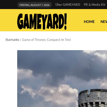
Über GAMEYARD
PR & Media Kit
FREITAG, AUGUST 7, 2026
HOME
NE
Startseite
»
Game of Thrones: Conquest im Test