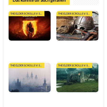
Das könnte dir auch gefallen
THE ELDER SCROLLS V: SKYRIM
THE ELDER SCROLLS V: SKYRIM
Top-Tipps zur Navigation
The Elder Scrolls Online:
in Cyrodiil in The Elder
Einsteigerguide – Tipps
Scrolls: Oblivion
und Tricks
THE ELDER SCROLLS V: SKYRIM
THE ELDER SCROLLS V: SKYRIM
The Elder Scrolls 6: Das
Skyrim: Sturmmäntel oder
erwartet uns
Kaiserliche?