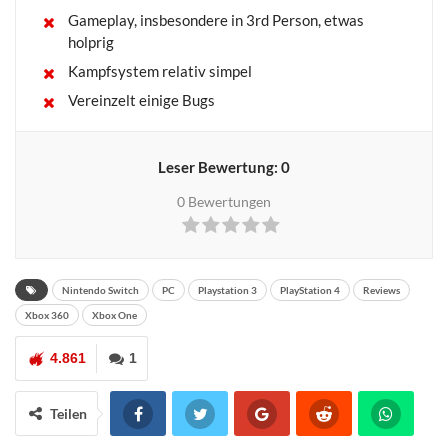
Gameplay, insbesondere in 3rd Person, etwas
holprig
Kampfsystem relativ simpel
Vereinzelt einige Bugs
Leser Bewertung:
0
0
Bewertungen
Nintendo Switch
PC
Playstation 3
PlayStation 4
Reviews
Xbox 360
Xbox One
4.861
1
Teilen