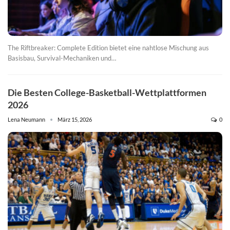
The Riftbreaker: Complete Edition bietet eine nahtlose Mischung aus
Basisbau, Survival-Mechaniken und…
Die Besten College-Basketball-Wettplattformen
2026
Lena Neumann
März 15, 2026
0