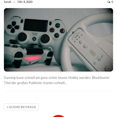
Sarah
Okt. 8, 2020
0
Gaming kann schnell ein ganz schön teures Hobby werden. Blockbuster
Titel der großen Publisher kosten schnell…
ÄLTERE BEITRÄGE