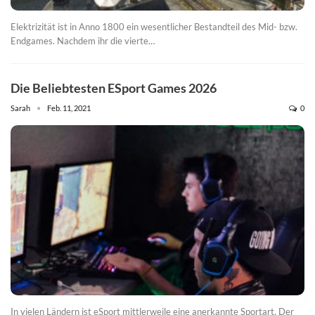
Elektrizität ist in Anno 1800 ein wesentlicher Bestandteil des Mid- bzw.
Endgames. Nachdem ihr die vierte…
Die Beliebtesten ESport Games 2026
Sarah
Feb. 11, 2021
0
In vielen Ländern ist eSport mittlerweile eine anerkannte Sportart. Der