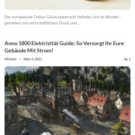
Der europäische Online-Glücksspielmarkt befindet sich im Wandel –
getrieben von wirtschaftlichem Druck und…
Anno 1800 Elektrizität Guide: So Versorgt Ihr Eure
Gebäude Mit Strom!
Michael
März 3, 2021
2