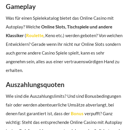
Gameplay
Was für einen Spielekatalog bietet das Online Casino mit
Autoplay? Welche
Online Slots, Tischspiele und andere
Klassiker
(
Roulette
, Keno etc.) werden geboten? Von welchen
Entwicklern? Gerade wenn ihr nicht nur Online Slots sondern
auch gerne andere Casino Spiele spielt, kann es sehr
angenehm sein, alles aus einer vertrauenswürdigen Hand zu
erhalten.
Auszahlungsquoten
Wie sind die Auszahlungslimits? Und sind Bonusbedingungen
fair oder werden abenteuerliche Umsätze abverlangt, bei
denen fast garantiert ist, dass der
Bonus
verpufft? Ganz
wichtig: Steht das entsprechende Online Casino mit Autoplay