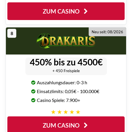
ZUM CASINO
Neu seit: 08/2026
8
450% bis zu 4500€
+ 450 Freispiele
Auszahlungsdauer: 0-3 h
Einsatzlimits: 0,05€ - 100.000€
Casino Spiele: 7.900+
ZUM CASINO