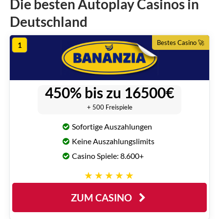
Die besten Autoplay Casinos in
Deutschland
Bestes Casino 🚀
1
450% bis zu 16500€
+ 500 Freispiele
Sofortige Auszahlungen
Keine Auszahlungslimits
Casino Spiele: 8.600+
ZUM CASINO