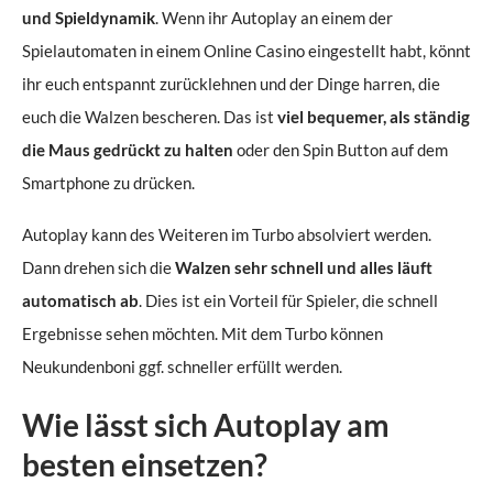
und Spieldynamik
. Wenn ihr Autoplay an einem der
Spielautomaten in einem Online Casino eingestellt habt, könnt
ihr euch entspannt zurücklehnen und der Dinge harren, die
euch die Walzen bescheren. Das ist
viel bequemer, als ständig
die Maus gedrückt zu halten
oder den Spin Button auf dem
Smartphone zu drücken.
Autoplay kann des Weiteren im Turbo absolviert werden.
Dann drehen sich die
Walzen sehr schnell und alles läuft
automatisch ab
. Dies ist ein Vorteil für Spieler, die schnell
Ergebnisse sehen möchten. Mit dem Turbo können
Neukundenboni ggf. schneller erfüllt werden.
Wie lässt sich Autoplay am
besten einsetzen?