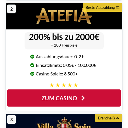
Beste Auszahlung 💵
2
200% bis zu 2000€
+ 200 Freispiele
Auszahlungsdauer: 0-2 h
Einsatzlimits: 0,05€ - 100.000€
Casino Spiele: 8.500+
ZUM CASINO
Brandheiß 🔥
3