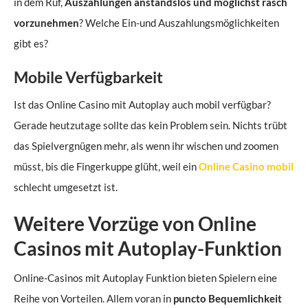
in dem Ruf,
Auszahlungen anstandslos und möglichst rasch
vorzunehmen
? Welche Ein-und Auszahlungsmöglichkeiten
gibt es?
Mobile Verfügbarkeit
Ist das Online Casino mit Autoplay auch mobil verfügbar?
Gerade heutzutage sollte das kein Problem sein. Nichts trübt
das Spielvergnügen mehr, als wenn ihr wischen und zoomen
müsst, bis die Fingerkuppe glüht, weil ein
Online Casino mobil
schlecht umgesetzt ist.
Weitere Vorzüge von Online
Casinos mit Autoplay-Funktion
Online-Casinos mit Autoplay Funktion bieten Spielern eine
Reihe von Vorteilen. Allem voran in
puncto Bequemlichkeit