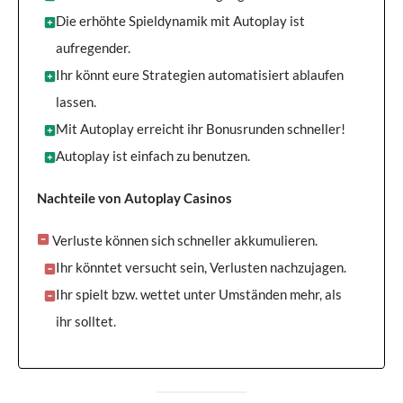
Die erhöhte Spieldynamik mit Autoplay ist
aufregender.
Ihr könnt eure Strategien automatisiert ablaufen
lassen.
Mit Autoplay erreicht ihr Bonusrunden schneller!
Autoplay ist einfach zu benutzen.
Nachteile von
Autoplay Casinos
Verluste können sich schneller akkumulieren.
Ihr könntet versucht sein, Verlusten nachzujagen.
Ihr spielt bzw. wettet unter Umständen mehr, als
ihr solltet.