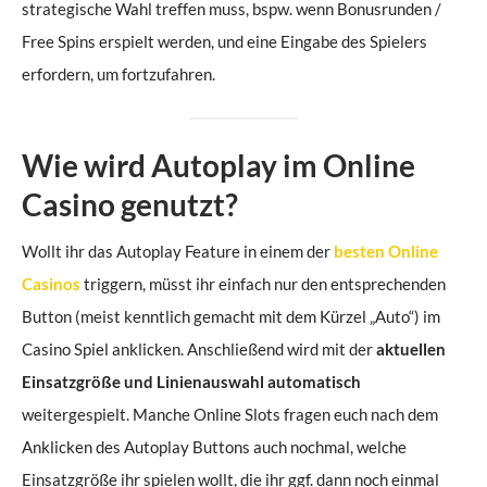
strategische Wahl treffen muss, bspw. wenn Bonusrunden /
Free Spins erspielt werden, und eine Eingabe des Spielers
erfordern, um fortzufahren.
Wie wird Autoplay im Online
Casino genutzt?
Wollt ihr das Autoplay Feature in einem der
besten Online
Casinos
triggern, müsst ihr einfach nur den entsprechenden
Button (meist kenntlich gemacht mit dem Kürzel „Auto“) im
Casino Spiel anklicken. Anschließend wird mit der
aktuellen
Einsatzgröße und Linienauswahl automatisch
weitergespielt. Manche Online Slots fragen euch nach dem
Anklicken des Autoplay Buttons auch nochmal, welche
Einsatzgröße ihr spielen wollt, die ihr ggf. dann noch einmal