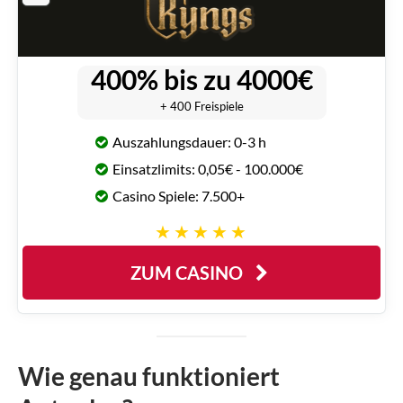
400% bis zu 4000€
+ 400 Freispiele
Auszahlungsdauer: 0-3 h
Einsatzlimits: 0,05€ - 100.000€
Casino Spiele: 7.500+
ZUM CASINO
Wie genau funktioniert