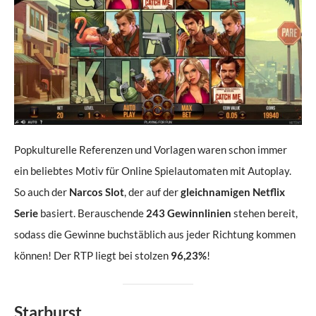
Popkulturelle Referenzen und Vorlagen waren schon immer
ein beliebtes Motiv für Online Spielautomaten mit Autoplay.
So auch der
Narcos Slot
, der auf der
gleichnamigen Netflix
Serie
basiert. Berauschende
243 Gewinnlinien
stehen bereit,
sodass die Gewinne buchstäblich aus jeder Richtung kommen
können! Der RTP liegt bei stolzen
96,23%
!
Starburst