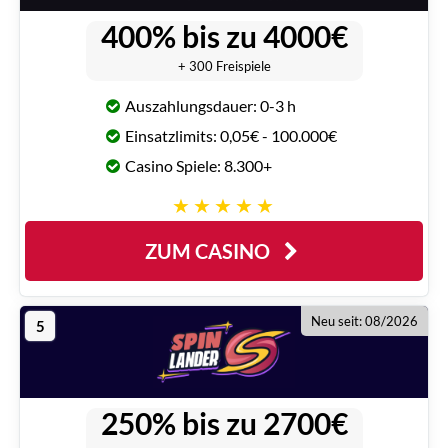
400% bis zu 4000€
+ 300 Freispiele
Auszahlungsdauer: 0-3 h
Einsatzlimits: 0,05€ - 100.000€
Casino Spiele: 8.300+
ZUM CASINO
Neu seit: 08/2026
5
250% bis zu 2700€