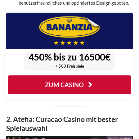
benutzerfreundliches und optimiertes Design geboten.
450% bis zu 16500€
+ 500 Freispiele
ZUM CASINO
2. Atefia: Curacao Casino mit bester
Spielauswahl