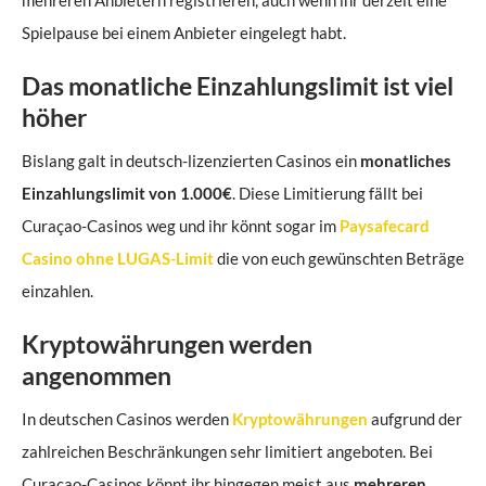
mehreren Anbietern registrieren, auch wenn ihr derzeit eine
Spielpause bei einem Anbieter eingelegt habt.
Das monatliche Einzahlungslimit ist viel
höher
Bislang galt in deutsch-lizenzierten Casinos ein
monatliches
Einzahlungslimit von 1.000€
. Diese Limitierung fällt bei
Curaçao-Casinos weg und ihr könnt sogar im
Paysafecard
Casino ohne LUGAS-Limit
die von euch gewünschten Beträge
einzahlen.
Kryptowährungen werden
angenommen
In deutschen Casinos werden
Kryptowährungen
aufgrund der
zahlreichen Beschränkungen sehr limitiert angeboten. Bei
Curaçao-Casinos könnt ihr hingegen meist aus
mehreren