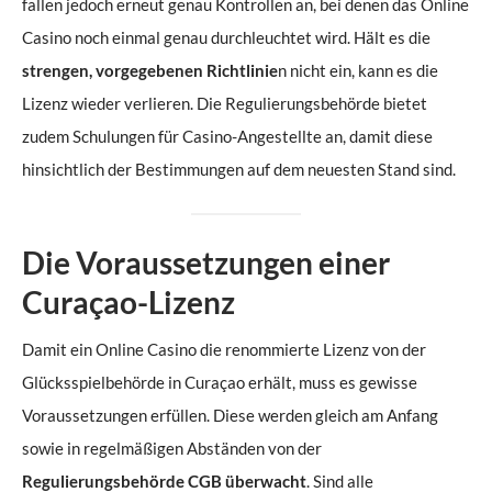
fallen jedoch erneut genau Kontrollen an, bei denen das Online
Casino noch einmal genau durchleuchtet wird. Hält es die
strengen, vorgegebenen Richtlinie
n nicht ein, kann es die
Lizenz wieder verlieren. Die Regulierungsbehörde bietet
zudem Schulungen für Casino-Angestellte an, damit diese
hinsichtlich der Bestimmungen auf dem neuesten Stand sind.
Die Voraussetzungen einer
Curaçao-Lizenz
Damit ein Online Casino die renommierte Lizenz von der
Glücksspielbehörde in Curaçao erhält, muss es gewisse
Voraussetzungen erfüllen. Diese werden gleich am Anfang
sowie in regelmäßigen Abständen von der
Regulierungsbehörde CGB überwacht
. Sind alle