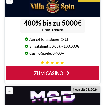
480% bis zu 5000€
+ 280 Freispiele
Auszahlungsdauer: 0-1 h
Einsatzlimits: 0,05€ - 100.000€
Casino Spiele: 8.400+
ZUM CASINO
Neu seit: 08/2026
4