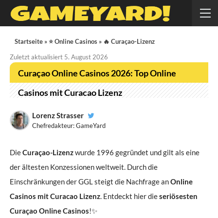
Startseite
»
⭐ Online Casinos
»
🔥 Curaçao-Lizenz
Zuletzt aktualisiert
5. August 2026
Curaçao Online Casinos 2026: Top Online
Casinos mit Curacao Lizenz
Lorenz Strasser
Chefredakteur: GameYard
Die
Curaçao-Lizenz
wurde 1996 gegründet und gilt als eine
der ältesten Konzessionen weltweit. Durch die
Einschränkungen der GGL steigt die Nachfrage an
Online
Casinos mit Curacao Lizenz
. Entdeckt hier die
seriösesten
Curaçao Online Casinos
!✨