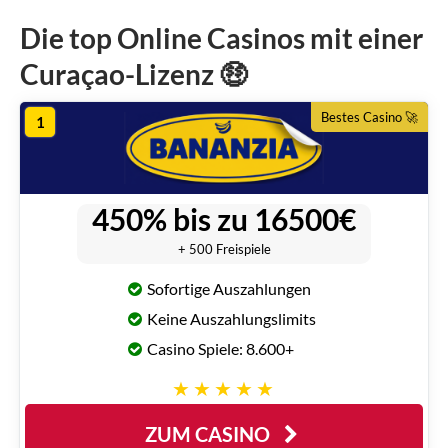
Die top Online Casinos mit einer
Curaçao-Lizenz 🤑
Bestes Casino 🚀
1
450% bis zu 16500€
+ 500 Freispiele
Sofortige Auszahlungen
Keine Auszahlungslimits
Casino Spiele: 8.600+
ZUM CASINO