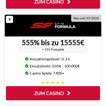
ZUM CASINO
Neu seit: 07/2026
9
555% bis zu 15555€
+ 555 Freispiele
Auszahlungsdauer: 0-3 h
Einsatzlimits: 0,05€ - 100.000€
Casino Spiele: 7.800+
ZUM CASINO