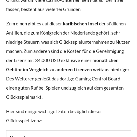
fassen, besteht aus vielerlei Gründen.
Zum einen gibt es auf dieser
karibischen Insel
der südlichen
Antillen, die zum Königreich der Niederlande gehört, sehr
niedrige Steuern, was sich Glücksspielunternehmen zu Nutzen
machen. Zum anderen sind die Kosten für die Genehmigung
der Lizenz mit 34.000 USD exklusive einer
monatlichen
Gebühr im Vergleich zu anderen Lizenzen weitaus niedriger
.
Des Weiteren genießt das dortige Gaming Control Board
einen guten Ruf bei Spielen und zugleich auf dem gesamten
Glücksspielmarkt.
Hier sind einige wichtige Daten bezüglich dieser
Glücksspiellizenz: