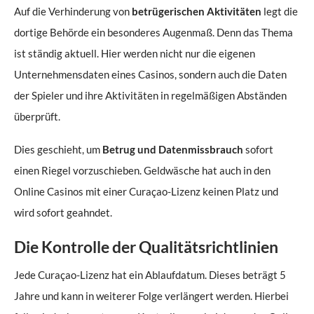
Auf die Verhinderung von
betrügerischen Aktivitäten
legt die
dortige Behörde ein besonderes Augenmaß. Denn das Thema
ist ständig aktuell. Hier werden nicht nur die eigenen
Unternehmensdaten eines Casinos, sondern auch die Daten
der Spieler und ihre Aktivitäten in regelmäßigen Abständen
überprüft.
Dies geschieht, um
Betrug und Datenmissbrauch
sofort
einen Riegel vorzuschieben. Geldwäsche hat auch in den
Online Casinos mit einer Curaçao-Lizenz keinen Platz und
wird sofort geahndet.
Die Kontrolle der Qualitätsrichtlinien
Jede Curaçao-Lizenz hat ein Ablaufdatum. Dieses beträgt 5
Jahre und kann in weiterer Folge verlängert werden. Hierbei