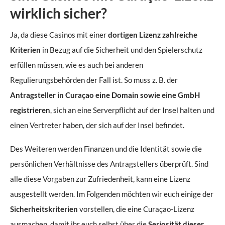
wirklich sicher?
Ja, da diese Casinos mit einer
dortigen Lizenz zahlreiche
Kriterien
in Bezug auf die Sicherheit und den Spielerschutz
erfüllen müssen, wie es auch bei anderen
Regulierungsbehörden der Fall ist. So muss z. B. der
Antragsteller in Curaçao eine Domain sowie eine GmbH
registrieren
, sich an eine Serverpflicht auf der Insel halten und
einen Vertreter haben, der sich auf der Insel befindet.
Des Weiteren werden Finanzen und die Identität sowie die
persönlichen Verhältnisse des Antragstellers überprüft. Sind
alle diese Vorgaben zur Zufriedenheit, kann eine Lizenz
ausgestellt werden. Im Folgenden möchten wir euch einige der
Sicherheitskriterien
vorstellen, die eine Curaçao-Lizenz
ausmachen, damit ihr euch selbst über die
Seriosität dieser