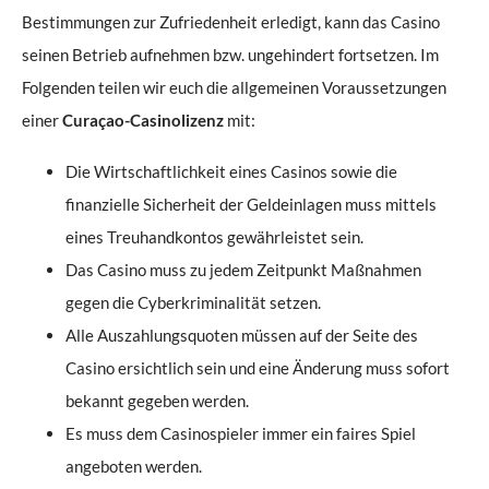
Bestimmungen zur Zufriedenheit erledigt, kann das Casino
seinen Betrieb aufnehmen bzw. ungehindert fortsetzen. Im
Folgenden teilen wir euch die allgemeinen Voraussetzungen
einer
Curaçao-Casinolizenz
mit:
Die Wirtschaftlichkeit eines Casinos sowie die
finanzielle Sicherheit der Geldeinlagen muss mittels
eines Treuhandkontos gewährleistet sein.
Das Casino muss zu jedem Zeitpunkt Maßnahmen
gegen die Cyberkriminalität setzen.
Alle Auszahlungsquoten müssen auf der Seite des
Casino ersichtlich sein und eine Änderung muss sofort
bekannt gegeben werden.
Es muss dem Casinospieler immer ein faires Spiel
angeboten werden.