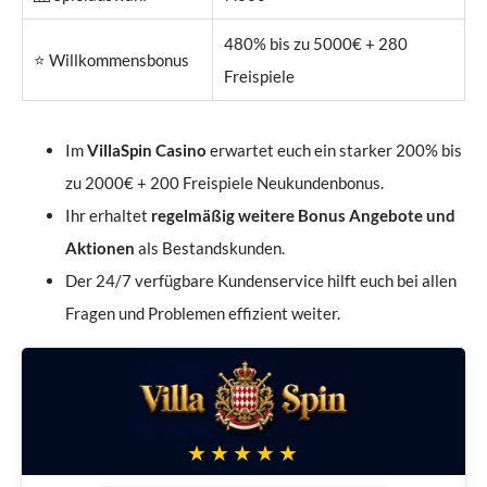
480% bis zu 5000€ + 280
⭐ Willkommensbonus
Freispiele
Im
VillaSpin Casino
erwartet euch ein starker 200% bis
zu 2000€ + 200 Freispiele Neukundenbonus.
Ihr erhaltet
regelmäßig weitere Bonus Angebote und
Aktionen
als Bestandskunden.
Der 24/7 verfügbare Kundenservice hilft euch bei allen
Fragen und Problemen effizient weiter.