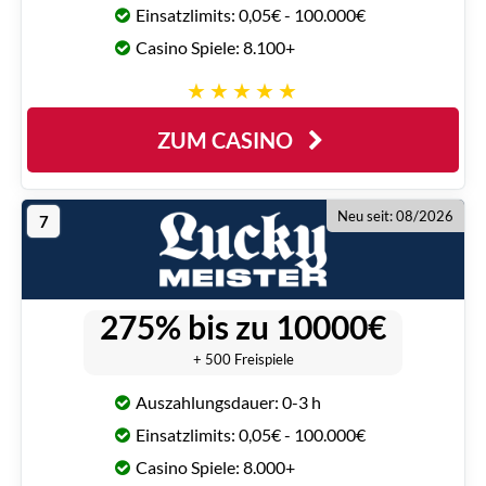
Einsatzlimits: 0,05€ - 100.000€
Casino Spiele: 8.100+
ZUM CASINO
Neu seit: 08/2026
7
275% bis zu 10000€
+ 500 Freispiele
Auszahlungsdauer: 0-3 h
Einsatzlimits: 0,05€ - 100.000€
Casino Spiele: 8.000+