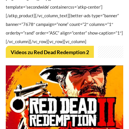
template=’secondwide‘ containercss=’atkp-center‘]
[/atkp_product][/vc_column_text][better-ads type=“banner“
banner=“7678″ campaign=“none“ count=“2″ columns=“1″
orderby=“rand“ order=“ASC“ align=“center“ show-caption=“1″]
[/vc_column][/vc_row][vc_row][vc_column]
Videos zu Red Dead Redemption 2