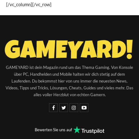
RED DEAD REDEMPTION 2 😈 005: Bestes.
[/vc_column][/vc_row]
BESÄUFNIS. Ever. (Ingame.)
5
01:00:20
RED DEAD REDEMPTION 2 😈 006: Der Pole
hat SCHULDEN!
6
01:03:30
RED DEAD REDEMPTION 2 😈 007: BÄR meets
BLEI
7
56:00
GAMEYARD ist dein Magazin rund um das Thema Gaming. Von Konsole
über PC, Handhelden und Mobile halten wir dich stetig auf dem
RED DEAD REDEMPTION 2 😈 008: Geil: First
Laufenden. Du bekommst hier von uns immer die neuesten News,
Person ANBOXING
8
01:00:24
Videos, Tipps und Tricks, Lösungen, Cheats, Guides und vieles mehr. Das
alles voller Herzblut von echten Gamern.
RED DEAD REDEMPTION 2 😈 009: LIEBE und
NARREN
9
54:26
RED DEAD REDEMPTION 2 😈 010: Sekte oder
Selters, alter Freund!
Bewerten Sie uns auf
10
55:07