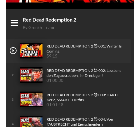
Red Dead Redemption 2
By Gronkh
1
/ 10
RED DEAD REDEMPTION 2 😈 001: Winter Is
Coming
59:15
RED DEAD REDEMPTION 2 😈 002: Lasst uns
den Zug ausrauben, ihr Dreckigen!
2
01:00:30
RED DEAD REDEMPTION 2 😈 003: HARTE
Kerle, SMARTE Outfits
3
01:01:48
RED DEAD REDEMPTION 2 😈 004: Von
FAUSTRECHT und Eierschneidern
4
59:00