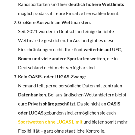
Randsportarten sind hier
deutlich höhere Wettlimits
möglich, sodass ihr eure Einsätze frei wählen könnt.
Größere Auswahl an Wettmärkten
:
Seit 2021 wurden in Deutschland einige beliebte
Wettmärkte gestrichen. Im Ausland gibt es diese
Einschränkungen nicht. Ihr könnt
weiterhin auf UFC,
Boxen und viele andere Sportarten wetten
, die in
Deutschland nicht mehr verfügbar sind.
Kein OASIS- oder LUGAS-Zwang
:
Niemand teilt gerne persönliche Daten mit zentralen
Datenbanken
. Bei ausländischen Wettanbietern bleibt
eure
Privatsphäre geschützt
. Da sie nicht an
OASIS
oder LUGAS
gebunden sind, ermöglichen sie euch
Sportwetten ohne LUGAS Limit
und bieten somit mehr
Flexibilität – ganz ohne staatliche Kontrolle.