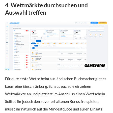
4. Wettmärkte durchsuchen und
Auswahl treffen
Für eure erste Wette beim ausländischen Buchmacher gibt es
kaum eine Einschränkung. Schaut euch die einzelnen
Wettmärkte an und platziert im Anschluss einen Wettschein.
Solltet ihr jedoch den zuvor erhaltenen Bonus freispielen,
müsst ihr natürlich auf die Mindestquote und euren Einsatz