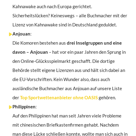
Kahnawake auch nach Europa gerichtet.
Sicherheitslücken? Keineswegs – alle Buchmacher mit der
Lizenz von Kahnawake sind in Deutschland geduldet.
Anjouan
:
Die Komoren bestehen aus
drei Inselgruppen und eine
davon – Anjouan
– hat vor ein paar Jahren den Sprung in
den Online-Glücksspielmarkt geschafft. Die dortige
Behörde stellt eigene Lizenzen aus und hält sich dabei an
die EU-Vorschriften. Kein Wunder also, dass auch
ausländische Buchmacher aus Anjouan auf unsere Liste
der
Top Sportwettenanbieter ohne OASIS
gehören.
Philippinen
:
Auf den Philippinen hat man seit Jahren viele Probleme
mit chinesischen Briefkastenfirmen gehabt. Nachdem
man diese Lücke schließen konnte, wollte man sich auch in