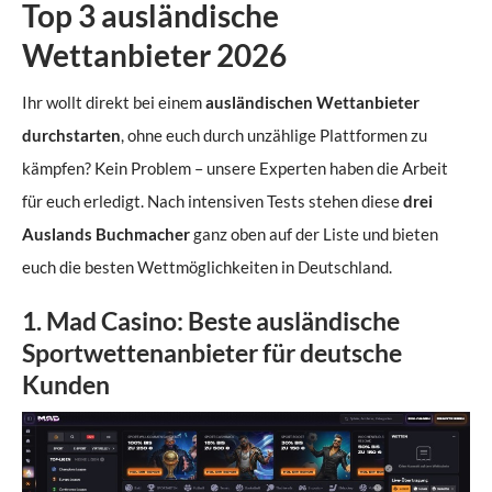
Top 3 ausländische
Wettanbieter 2026
Ihr wollt direkt bei einem
ausländischen Wettanbieter
durchstarten
, ohne euch durch unzählige Plattformen zu
kämpfen? Kein Problem – unsere Experten haben die Arbeit
für euch erledigt. Nach intensiven Tests stehen diese
drei
Auslands Buchmacher
ganz oben auf der Liste und bieten
euch die besten Wettmöglichkeiten in Deutschland.
1. Mad Casino: Beste ausländische
Sportwettenanbieter für deutsche
Kunden