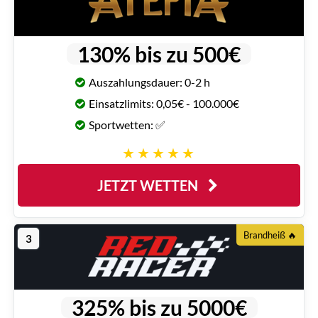
130% bis zu 500€
Auszahlungsdauer: 0-2 h
Einsatzlimits: 0,05€ - 100.000€
Sportwetten: ✅
JETZT WETTEN
Brandheiß 🔥
3
325% bis zu 5000€