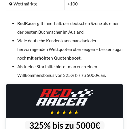
⚽ Wettmärkte
+100
RedRacer
gilt innerhalb der deutschen Szene als einer
der besten Buchmacher im Ausland.
Viele deutsche Kunden kann man dank der
hervorragenden Wettquoten überzeugen – besser sogar
noch
mit erhöhten Quotenboost
.
Als kleine Starthilfe bietet man euch einen
Willkommensbonus von 325% bis zu 5000€ an.
325% bis zu 5000€