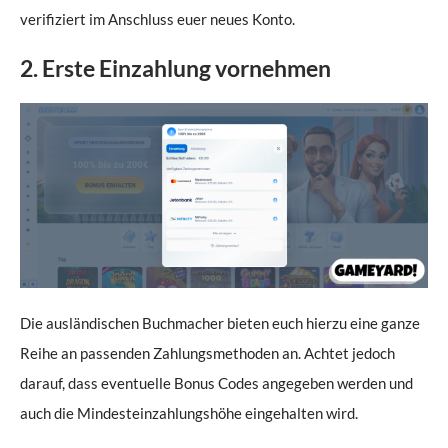
verifiziert im Anschluss euer neues Konto.
2. Erste Einzahlung vornehmen
Die ausländischen Buchmacher bieten euch hierzu eine ganze
Reihe an passenden Zahlungsmethoden an. Achtet jedoch
darauf, dass eventuelle Bonus Codes angegeben werden und
auch die Mindesteinzahlungshöhe eingehalten wird.