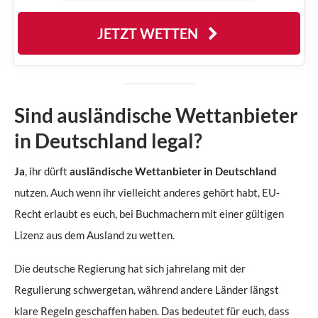
JETZT WETTEN
Sind ausländische Wettanbieter
in Deutschland legal?
Ja
, ihr dürft
ausländische Wettanbieter in Deutschland
nutzen. Auch wenn ihr vielleicht anderes gehört habt, EU-
Recht erlaubt es euch, bei Buchmachern mit einer gültigen
Lizenz aus dem Ausland zu wetten.
Die deutsche Regierung hat sich jahrelang mit der
Regulierung schwergetan, während andere Länder längst
klare Regeln geschaffen haben. Das bedeutet für euch, dass