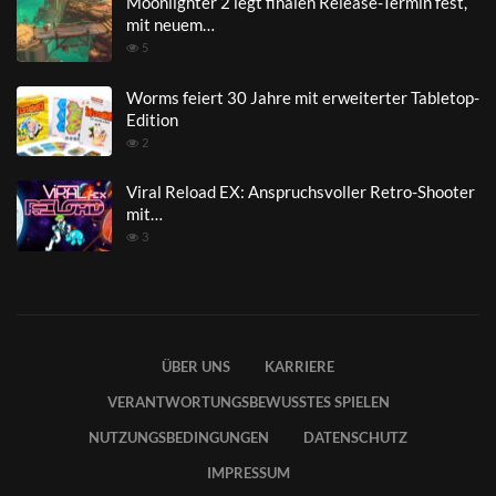
Moonlighter 2 legt finalen Release-Termin fest,
mit neuem…
5
Worms feiert 30 Jahre mit erweiterter Tabletop-
Edition
2
Viral Reload EX: Anspruchsvoller Retro-Shooter
mit…
3
ÜBER UNS
KARRIERE
VERANTWORTUNGSBEWUSSTES SPIELEN
NUTZUNGSBEDINGUNGEN
DATENSCHUTZ
IMPRESSUM