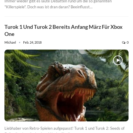
Immer wieder gibt es laute Debatten rund um die so genannten
"Killerspiele". Doch was ist dran daran? Beeinflusst…
Turok 1 Und Turok 2 Bereits Anfang März Für Xbox
One
Michael
Feb. 24, 2018
0
Liebhaber von Retro-Spielen aufgepasst! Turok 1 und Turok 2: Seeds of