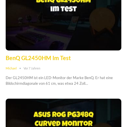
BenQ GL2450HM Im Test
Michael
Vor 7 Jahren
Der GL2450HM ist ein LED-Monitor der Marke BenQ. Er hat eine
Bildschirmdiagonale von 61 cm, was etwa 24 Zoll…