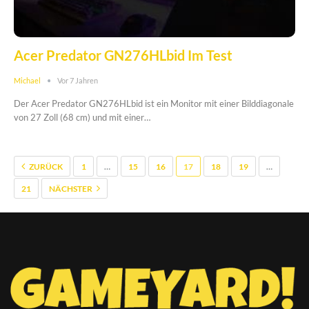
Acer Predator GN276HLbid Im Test
Michael
Vor 7 Jahren
Der Acer Predator GN276HLbid ist ein Monitor mit einer Bilddiagonale
von 27 Zoll (68 cm) und mit einer…
ZURÜCK
1
…
15
16
17
18
19
…
21
NÄCHSTER