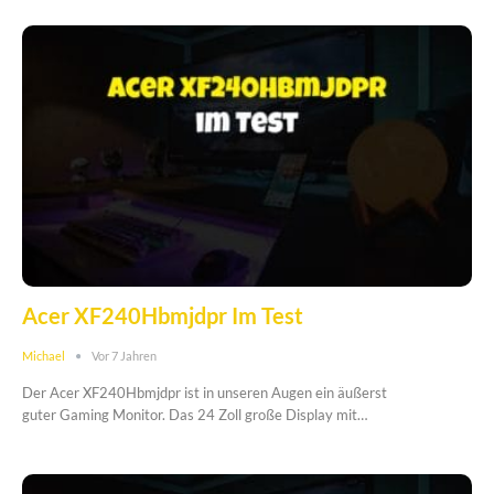
Acer XF240Hbmjdpr Im Test
Michael
Vor 7 Jahren
Der Acer XF240Hbmjdpr ist in unseren Augen ein äußerst
guter Gaming Monitor. Das 24 Zoll große Display mit…