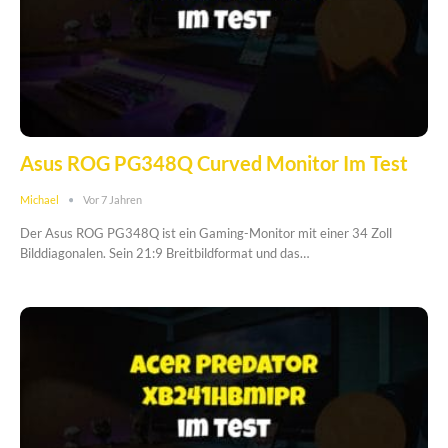
Asus ROG PG348Q Curved Monitor Im Test
Michael
Vor 7 Jahren
Der Asus ROG PG348Q ist ein Gaming-Monitor mit einer 34 Zoll
Bilddiagonalen. Sein 21:9 Breitbildformat und das…