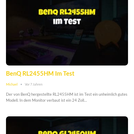
BenQ RL2455HM Im Test
Michael
Vor 7 Jahren
Der von BenQ hergestellte RL2455HM ist im Test ein unheimlich gutes
Modell. In dem Monitor verbaut ist ein 24 Zoll…