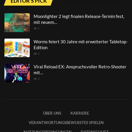
EDITOR'S PICK
Moonlighter 2 legt finalen Release-Termin fest,
mit neuem…
5
Worms feiert 30 Jahre mit erweiterter Tabletop-
Edition
2
Viral Reload EX: Anspruchsvoller Retro-Shooter
mit…
3
ÜBER UNS
KARRIERE
VERANTWORTUNGSBEWUSSTES SPIELEN
NUTZUNGSBEDINGUNGEN
DATENSCHUTZ