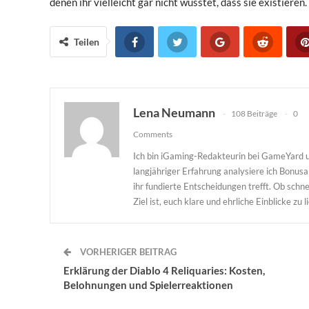
denen ihr vielleicht gar nicht wusstet, dass sie existieren.
Teilen
Lena Neumann
108 Beiträge
0
Comments
Ich bin iGaming-Redakteurin bei GameYard u
langjähriger Erfahrung analysiere ich Bonu
ihr fundierte Entscheidungen trefft. Ob sc
Ziel ist, euch klare und ehrliche Einblicke zu l
VORHERIGER BEITRAG
Erklärung der Diablo 4 Reliquaries: Kosten,
Belohnungen und Spielerreaktionen