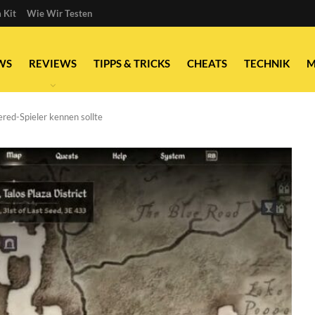
 Kit
Wie Wir Testen
WS
REVIEWS
TIPPS & TRICKS
CHEATS
TECHNIK
M
ered-Spieler kennen sollte