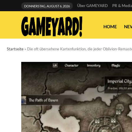
Über GAMEYARD
PR & Media
DONNERSTAG, AUGUST 6, 2026
HOME
NE
Startseite
»
Die oft übersehene Kartenfunktion, die jeder Oblivion-Remast