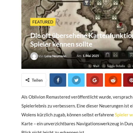
FEATURED
Die oft übersehene Kartenfunktion
Spieler kennen sollte
Am
1. Mai 2025
Von
Lena Neumann
Teilen
Als Oblivion Remastered veröffentlicht wurde, versprach 
Spielerlebnis zu verbessern. Eine dieser Neuerungen ist
Wolens kürzlich zugab, können selbst erfahrene
Spieler 
Karte – ein unverzichtbares Navigationswerkzeug in Dungeo
Blick nicht leicht zu erkennen ist.