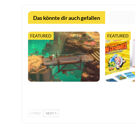
Das könnte dir auch gefallen
FEATURED
FEATURED
Moonlighter 2 legt finalen Release-
Worms feiert 3
Termin fest, mit neuem Trailer und
erweiterter Ta
kostenloser…
PREV
NEXT