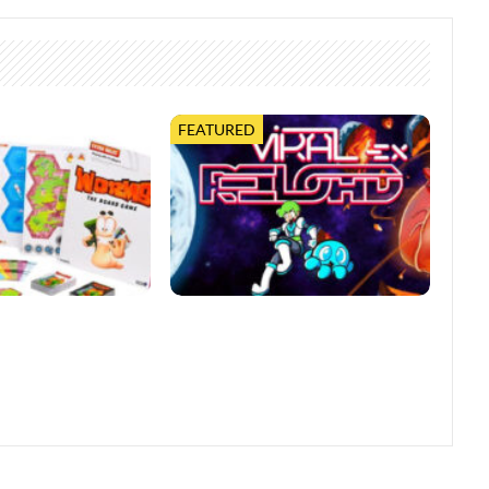
FEATURED
0 Jahre mit
Viral Reload EX: Anspruchsvoller
bletop-Edition
Retro-Shooter mit
mikroskopischem Dreh