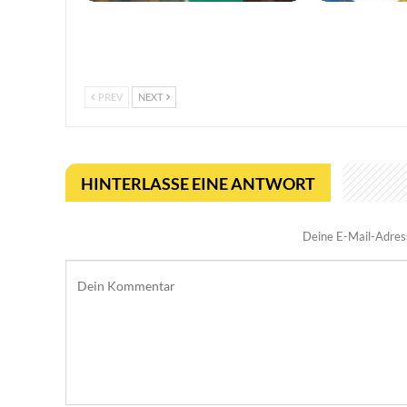
Moonlighter 2 legt finalen Release-
Worms feiert 3
Termin fest, mit neuem Trailer und
erweiterter Ta
kostenloser…
PREV
NEXT
HINTERLASSE EINE ANTWORT
Deine E-Mail-Adresse