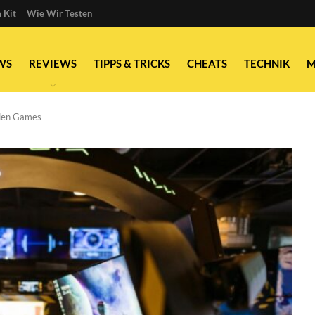
 Kit
Wie Wir Testen
WS
REVIEWS
TIPPS & TRICKS
CHEATS
TECHNIK
M
enden Games