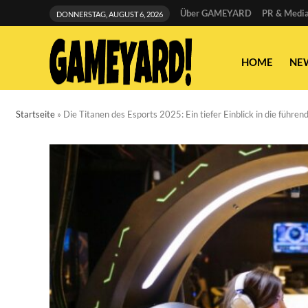
Über GAMEYARD
PR & Media
DONNERSTAG, AUGUST 6, 2026
HOME
NE
Startseite
»
Die Titanen des Esports 2025: Ein tiefer Einblick in die führ