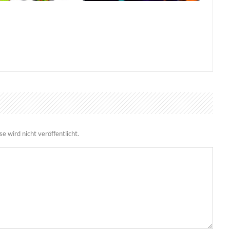
0 Jahre mit
Viral Reload EX: Anspruchsvoller
bletop-Edition
Retro-Shooter mit
mikroskopischem Dreh
 wird nicht veröffentlicht.