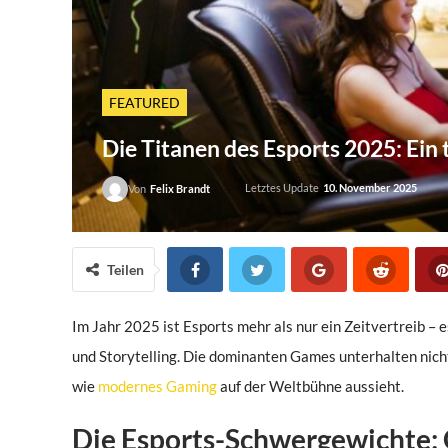
FEATURED
Die Titanen des Esports 2025: Ein 
Letztes Update
10. November 2025
Von
Felix Brandt
Teilen
Im Jahr 2025 ist Esports mehr als nur ein Zeitvertreib – 
und Storytelling. Die dominanten Games unterhalten nicht 
wie
modernes Gaming
auf der Weltbühne aussieht.
Die Esports-Schwergewichte: