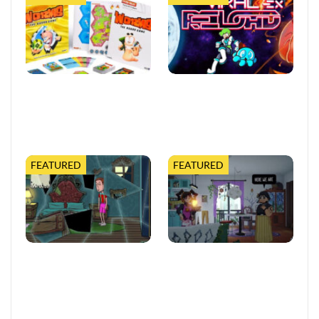
Worms feiert 30 Jahre mit
Viral Reload EX:
erweiterter Tabletop-
Anspruchsvoller Retro-
Edition
Shooter mit
mikroskopischem Dreh
FEATURED
FEATURED
Puzzle-Abenteuer erfindet
Until Then: Afterimages
Gaming mit verspielten
vertieft eine gefeierte
übernatürlichen
Gaming-Reise
Herausforderungen…