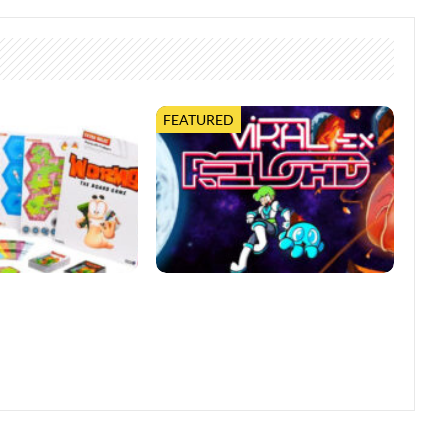
FEATURED
0 Jahre mit
Viral Reload EX: Anspruchsvoller
bletop-Edition
Retro-Shooter mit
mikroskopischem Dreh