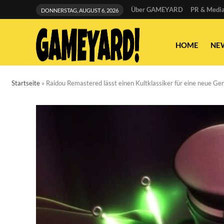
Über GAMEYARD
PR & Media
DONNERSTAG, AUGUST 6, 2026
HOME
NE
Startseite
»
Raidou Remastered lässt einen Kultklassiker für eine neue Ge