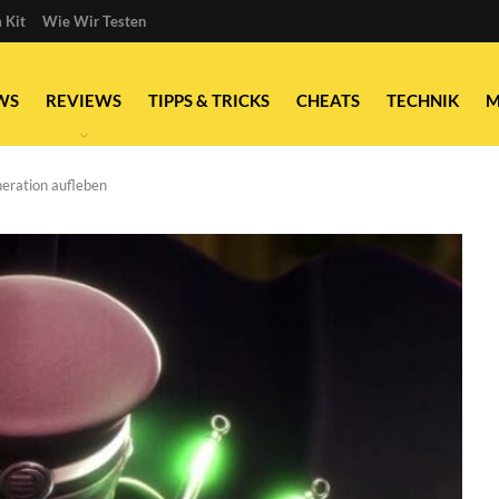
 Kit
Wie Wir Testen
WS
REVIEWS
TIPPS & TRICKS
CHEATS
TECHNIK
M
neration aufleben