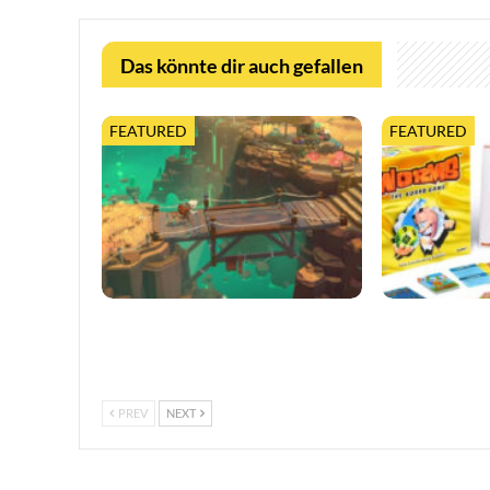
Das könnte dir auch gefallen
FEATURED
FEATURED
Moonlighter 2 legt finalen Release-
Worms feiert 3
Termin fest, mit neuem Trailer und
erweiterter Ta
kostenloser…
PREV
NEXT