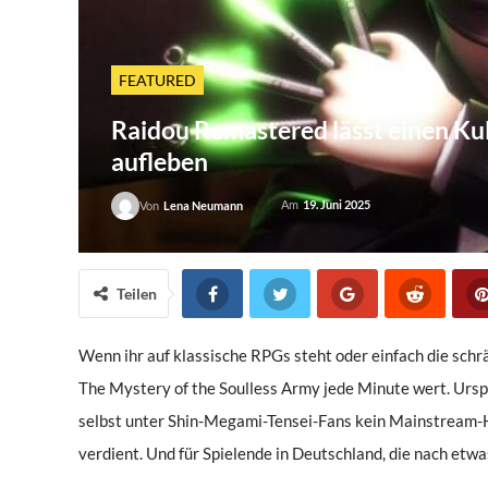
FEATURED
Raidou Remastered lässt einen Kul
aufleben
Am
19. Juni 2025
Von
Lena Neumann
Teilen
Wenn ihr auf klassische RPGs steht oder einfach die schr
The Mystery of the Soulless Army jede Minute wert. Urspr
selbst unter Shin-Megami-Tensei-Fans kein Mainstream-Hi
verdient. Und für Spielende in Deutschland, die nach etwa