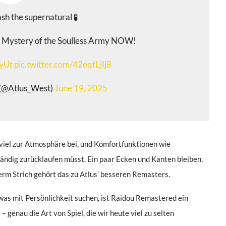
ash the supernatural 🧪
Mystery of the Soulless Army NOW!
RyUt
pic.twitter.com/42eqtLjIj8
 (@Atlus_West)
June 19, 2025
viel zur Atmosphäre bei, und Komfortfunktionen wie
ändig zurücklaufen müsst. Ein paar Ecken und Kanten bleiben,
erm Strich gehört das zu Atlus’ besseren Remasters.
twas mit Persönlichkeit suchen, ist Raidou Remastered ein
 – genau die Art von Spiel, die wir heute viel zu selten