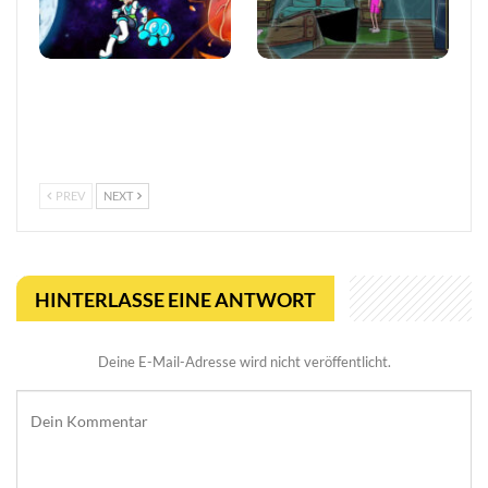
Viral Reload EX:
Puzzle-Abenteuer erfindet
Anspruchsvoller Retro-
Gaming mit verspielten
Shooter mit
übernatürlichen
mikroskopischem Dreh
Herausforderungen…
PREV
NEXT
HINTERLASSE EINE ANTWORT
Deine E-Mail-Adresse wird nicht veröffentlicht.