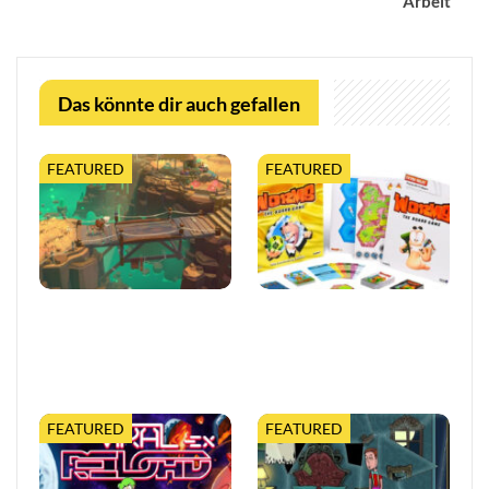
Arbeit
Das könnte dir auch gefallen
FEATURED
FEATURED
Moonlighter 2 legt finalen
Worms feiert 30 Jahre mit
Release-Termin fest, mit
erweiterter Tabletop-
neuem Trailer und
Edition
kostenloser…
FEATURED
FEATURED