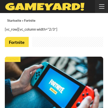
Startseite
»
Fortnite
[vc_row][vc_column width=“2/3″]
Fortnite
FORTNITE