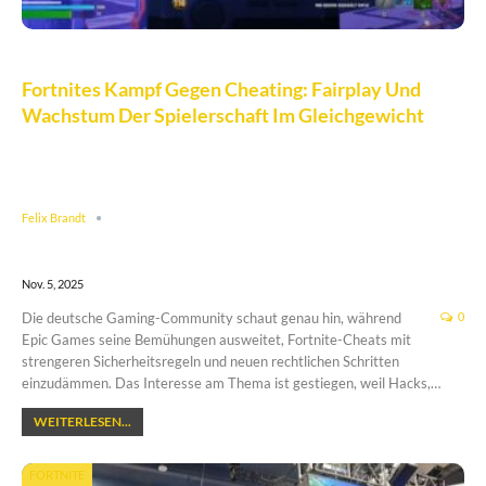
Fortnites Kampf Gegen Cheating: Fairplay Und
Wachstum Der Spielerschaft Im Gleichgewicht
Felix Brandt
Nov. 5, 2025
Die deutsche Gaming-Community schaut genau hin, während
0
Epic Games seine Bemühungen ausweitet, Fortnite-Cheats mit
strengeren Sicherheitsregeln und neuen rechtlichen Schritten
einzudämmen. Das Interesse am Thema ist gestiegen, weil Hacks,…
WEITERLESEN...
FORTNITE