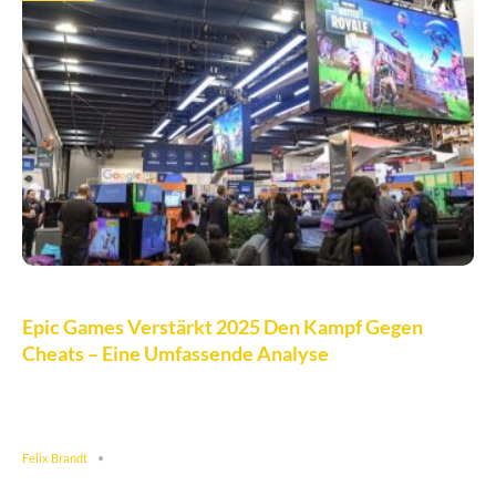
Epic Games Verstärkt 2025 Den Kampf Gegen
Cheats – Eine Umfassende Analyse
Felix Brandt