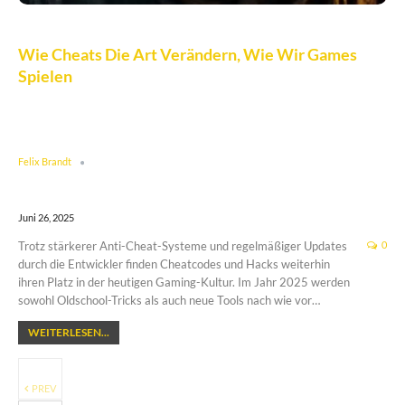
Wie Cheats Die Art Verändern, Wie Wir Games
Spielen
Felix Brandt
Juni 26, 2025
Trotz stärkerer Anti-Cheat-Systeme und regelmäßiger Updates
0
durch die Entwickler finden Cheatcodes und Hacks weiterhin
ihren Platz in der heutigen Gaming-Kultur. Im Jahr 2025 werden
sowohl Oldschool-Tricks als auch neue Tools nach wie vor…
WEITERLESEN...
PREV