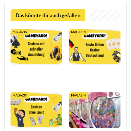
Das könnte dir auch gefallen
MAGAZIN
MAGAZIN
Casino mit schneller
10€ Einzahlung im Online
Auszahlung: Sofort
Casino 2026: Bonus ab
Gewinne auszahlen
10€ sichern
MAGAZIN
MAGAZIN