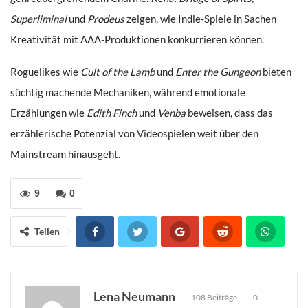
Superliminal
und
Prodeus
zeigen, wie Indie-Spiele in Sachen
Kreativität mit AAA-Produktionen konkurrieren können.
Roguelikes wie
Cult of the Lamb
und
Enter the Gungeon
bieten
süchtig machende Mechaniken, während emotionale
Erzählungen wie
Edith Finch
und
Venba
beweisen, dass das
erzählerische Potenzial von Videospielen weit über den
Mainstream hinausgeht.
9
0
Teilen
Lena Neumann
108 Beiträge
0