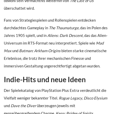
obwohl sein Vermächtnis weiterhin von
The Last of Us
überschattet wird.
Fans von Strategiespielen und Rollenspielen entdecken
durchdachtes Gameplay in
The Thaumaturge
, das im Polen des
Jahres 1905 spielt, und in
Aliens: Dark Descent
, das das Alien-
Universum im RTS-Format neu interpretiert. Spiele wie
Mad
Max
und
Batman: Arkham Origins
bieten starke cinematische
Erlebnisse, die trotz ihrer mechanischen Finesse und
immersiven Gestaltung ungerechtfertigt abgetan wurden.
Indie-Hits und neue Ideen
Der Spielekatalog von PlayStation Plus Extra verdeutlicht die
Vielfalt weniger bekannter Titel.
Rogue Legacy
,
Disco Elysium
und
Dave the Diver
überzeugen jeweils mit
genreübergreifendem Charme.
Kena: Bridge of Spirits
,