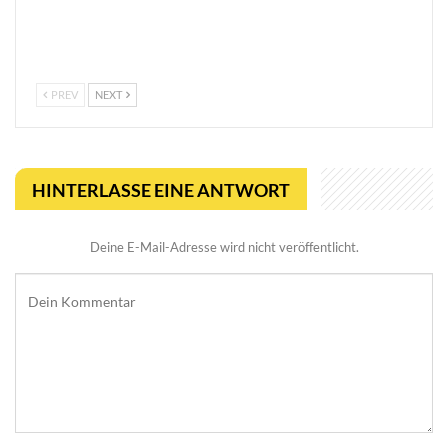
Online Casino ohne 1€
Pachinko Slots bieten ein
Limit: Spielen ohne
einzigartiges Spielerlebnis
Einschränkungen
PREV
NEXT
HINTERLASSE EINE ANTWORT
Deine E-Mail-Adresse wird nicht veröffentlicht.