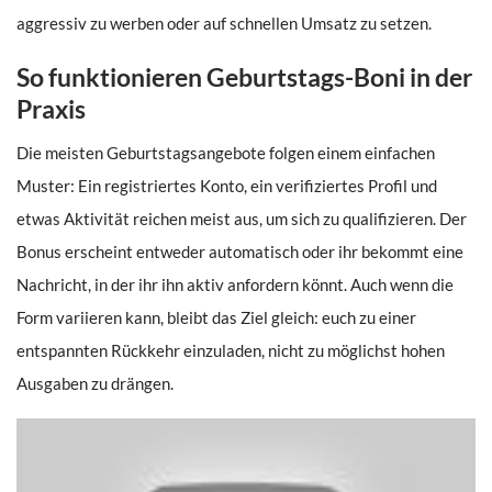
aggressiv zu werben oder auf schnellen Umsatz zu setzen.
So funktionieren Geburtstags-Boni in der
Praxis
Die meisten Geburtstagsangebote folgen einem einfachen
Muster: Ein registriertes Konto, ein verifiziertes Profil und
etwas Aktivität reichen meist aus, um sich zu qualifizieren. Der
Bonus erscheint entweder automatisch oder ihr bekommt eine
Nachricht, in der ihr ihn aktiv anfordern könnt. Auch wenn die
Form variieren kann, bleibt das Ziel gleich: euch zu einer
entspannten Rückkehr einzuladen, nicht zu möglichst hohen
Ausgaben zu drängen.