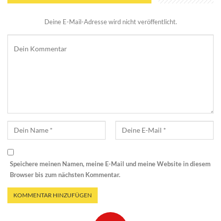
Deine E-Mail-Adresse wird nicht veröffentlicht.
Speichere meinen Namen, meine E-Mail und meine Website in diesem
Browser bis zum nächsten Kommentar.