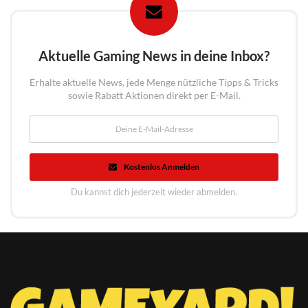
Aktuelle Gaming News in deine Inbox?
Erhalte aktuelle News, jede Menge nützliche Tipps & Tricks
sowie Rabatt Aktionen direkt per E-Mail.
Kostenlos Anmelden
Du kannst dich jederzeit wieder abmelden.