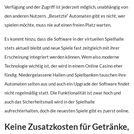
Verfügung und der Zugriff ist jederzeit möglich, unabhängig von
den anderen Nutzern. „Besetzte“ Automaten gibt es nicht, wer
spielen möchte, muss nie auf einen freien Platz warten.
Es kommt hinzu, dass die Software in der virtuellen Spielhalle
stets aktuell bleibt und neue Spiele fast zeitgleich mit ihrer
Erscheinung integriert werden können. Wem also moderne
Technologie wichtig ist, der wird in einem Online Casino eher
fündig. Niedergelassene Hallen und Spielbanken tauschen ihre
Automaten selten aus und auch ein Upgrade der Software findet
nicht regelmäßig statt. Die Funktionalität ist zwar hoch und
auch das Sicherheitsmaß wird in der Spielhalle
aufrechterhalten, doch die neuesten Spiele gibt es zuerst online.
Keine Zusatzkosten für Getränke,