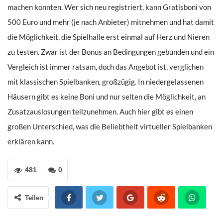
machen konnten. Wer sich neu registriert, kann Gratisboni von
500 Euro und mehr (je nach Anbieter) mitnehmen und hat damit
die Möglichkeit, die Spielhalle erst einmal auf Herz und Nieren
zu testen. Zwar ist der Bonus an Bedingungen gebunden und ein
Vergleich ist immer ratsam, doch das Angebot ist, verglichen
mit klassischen Spielbanken, großzügig. In niedergelassenen
Häusern gibt es keine Boni und nur selten die Möglichkeit, an
Zusatzauslosungen teilzunehmen. Auch hier gibt es einen
großen Unterschied, was die Beliebtheit virtueller Spielbanken
erklären kann.
481
0
Teilen