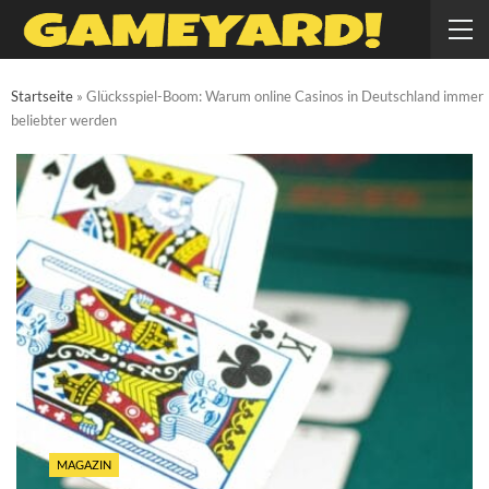
Startseite
»
Glücksspiel-Boom: Warum online Casinos in Deutschland immer
beliebter werden
MAGAZIN