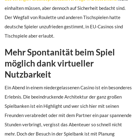
einhalten müssen, aber dennoch auf Sicherheit bedacht sind.
Der Wegfall von Roulette und anderen Tischspielen hatte
deutsche Spieler unzufrieden gestimmt, in EU-Casinos sind
Tischspiele aber erlaubt.
Mehr Spontanität beim Spiel
möglich dank virtueller
Nutzbarkeit
Ein Abend in einem niedergelassenen Casino ist ein besonderes
Erlebnis. Die beeindruckende Architektur der ganz großen
Spielbanken ist ein Highlight und wer sich hier mit seinen
Freunden verabredet oder mit dem Partner ein paar spannende
Stunden verbringt, vergisst das Abenteuer so schnell nicht
mehr. Doch der Besuch in der Spielbank ist mit Planung