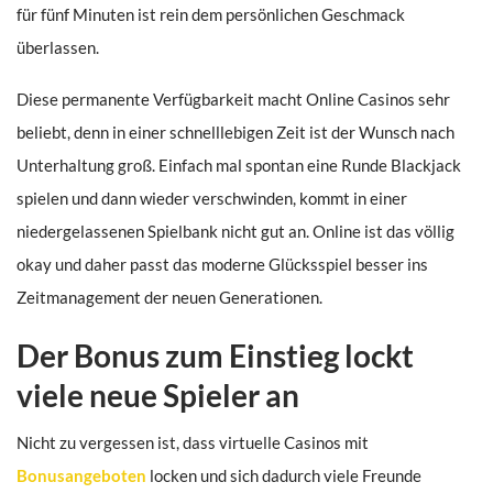
für fünf Minuten ist rein dem persönlichen Geschmack
überlassen.
Diese permanente Verfügbarkeit macht Online Casinos sehr
beliebt, denn in einer schnelllebigen Zeit ist der Wunsch nach
Unterhaltung groß. Einfach mal spontan eine Runde Blackjack
spielen und dann wieder verschwinden, kommt in einer
niedergelassenen Spielbank nicht gut an. Online ist das völlig
okay und daher passt das moderne Glücksspiel besser ins
Zeitmanagement der neuen Generationen.
Der Bonus zum Einstieg lockt
viele neue Spieler an
Nicht zu vergessen ist, dass virtuelle Casinos mit
Bonusangeboten
locken und sich dadurch viele Freunde