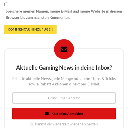
Speichere meinen Namen, meine E-Mail und meine Website in diesem
Browser bis zum nächsten Kommentar.
Aktuelle Gaming News in deine Inbox?
Erhalte aktuelle News, jede Menge nützliche Tipps & Tricks
sowie Rabatt Aktionen direkt per E-Mail.
Kostenlos Anmelden
Du kannst dich jederzeit wieder abmelden.