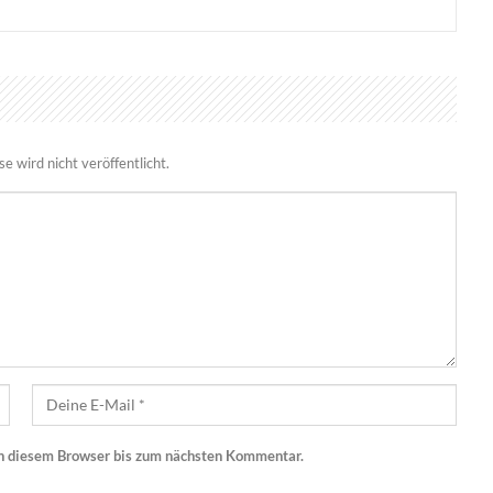
 wird nicht veröffentlicht.
n diesem Browser bis zum nächsten Kommentar.