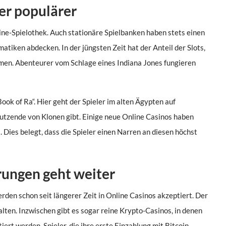
er populärer
ine-Spielothek. Auch stationäre Spielbanken haben stets einen
tiken abdecken. In der jüngsten Zeit hat der Anteil der Slots,
mmen. Abenteurer vom Schlage eines Indiana Jones fungieren
ook of Ra“. Hier geht der Spieler im alten Ägypten auf
 Dutzende von Klonen gibt. Einige neue Online Casinos haben
. Dies belegt, dass die Spieler einen Narren an diesen höchst
ungen geht weiter
en schon seit längerer Zeit in Online Casinos akzeptiert. Der
lten. Inzwischen gibt es sogar reine Krypto-Casinos, in denen
rt werden. Spieler, die ihre erste Einzahlung mit Bitcoin