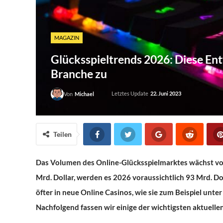
MAGAZIN
Glücksspieltrends 2026: Diese En
Branche zu
Letztes Update
22. Juni 2023
Von
Michael
Teilen
Das Volumen des Online-Glücksspielmarktes wächst von
Mrd. Dollar, werden es 2026 voraussichtlich 93 Mrd. Do
öfter in neue Online Casinos, wie sie zum Beispiel unte
Nachfolgend fassen wir einige der wichtigsten aktuell