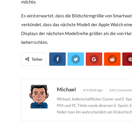
möchte.
Es wird erwartet, dass die Bildschirmgröße von Smartwat
verkündet, dass das nächste Modell der Apple Watch eine
Displays der nächsten Modellreihe größer als die von Ha
beherrschten.
Teilen
Michael
476 Beiträge
343 Comment
Michael, leidenschaftlicher Gamer und E-Spor
PS4 und PC Titeln sowie diversen E-Sports 
findet man ihn wahrscheinlich am Kickertisch