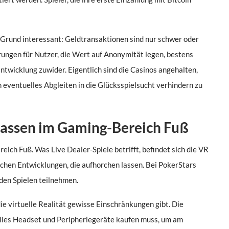
m Grund interessant: Geldtransaktionen sind nur schwer oder
ungen für Nutzer, die Wert auf Anonymität legen, bestens
ntwicklung zuwider. Eigentlich sind die Casinos angehalten,
n eventuelles Abgleiten in die Glücksspielsucht verhindern zu
fassen im Gaming-Bereich Fuß
eich Fuß. Was Live Dealer-Spiele betrifft, befindet sich die VR
ichen Entwicklungen, die aufhorchen lassen. Bei PokerStars
den Spielen teilnehmen.
die virtuelle Realität gewisse Einschränkungen gibt. Die
zielles Headset und Peripheriegeräte kaufen muss, um am