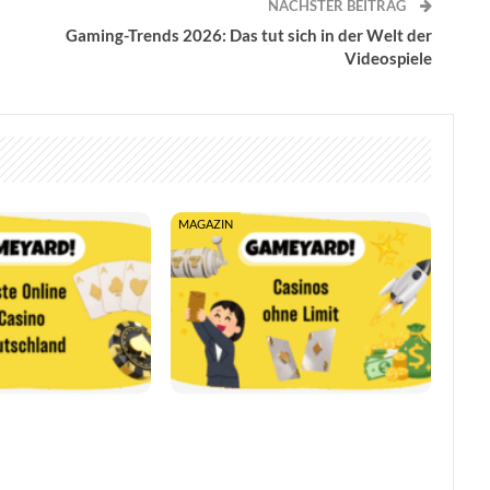
NÄCHSTER BEITRAG
Gaming-Trends 2026: Das tut sich in der Welt der
Videospiele
MAGAZIN
 im Online Casino
Online Casino ohne 1€ Limit:
 10€ sichern
Spielen ohne Einschränkungen