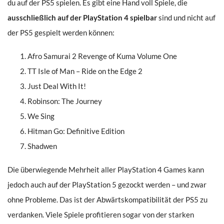
du auf der PS5 spielen. Es gibt eine Hand voll Spiele, die
ausschließlich auf der PlayStation 4 spielbar
sind und nicht auf
der PS5 gespielt werden können:
Afro Samurai 2 Revenge of Kuma Volume One
TT Isle of Man – Ride on the Edge 2
Just Deal With It!
Robinson: The Journey
We Sing
Hitman Go: Definitive Edition
Shadwen
Die überwiegende Mehrheit aller PlayStation 4 Games kann
jedoch auch auf der PlayStation 5 gezockt werden – und zwar
ohne Probleme. Das ist der Abwärtskompatibilität der PS5 zu
verdanken. Viele Spiele profitieren sogar von der starken