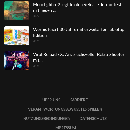
Moonlighter 2 legt finalen Release-Termin fest,
mit neuem…
5
Worms feiert 30 Jahre mit erweiterter Tabletop-
Edition
2
Viral Reload EX: Anspruchsvoller Retro-Shooter
mit…
3
ÜBER UNS
KARRIERE
VERANTWORTUNGSBEWUSSTES SPIELEN
NUTZUNGSBEDINGUNGEN
DATENSCHUTZ
IMPRESSUM