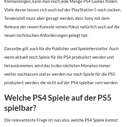
Kleinanzeigen, kann man noch jede Menge PS4 Games finden.
Viele davon lassen sich auch auf der PlayStation 5 noch zocken.
Tendenziell muss aber gesagt werden, dass Sony mit dem
Release der neuen Konsole seinen Fokus natürlich auch auf die
neuen technischen Anforderungen gelegt hat.
Dasselbe gilt auch für die Publisher und Spielehersteller. Auch
wenn aktuell noch Spiele für die PS4 produziert werden und
herauskommen, wird das in den nächsten Monaten immer
weiter nachlassen und es werden nur noch Spiele für die PS5
produziert werden, die nicht auf der PS4 spielbar sein werden.
Welche PS4 Spiele auf der PS5
spielbar?
Die relevanteste Frage ist nun also, welche PS4 Spiele kannst