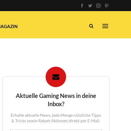
AGAZIN
Aktuelle Gaming News in deine
Inbox?
Erhalte aktuelle News, jede Menge nützliche Tipps
& Tricks sowie Rabatt Aktionen direkt per E-Mail.