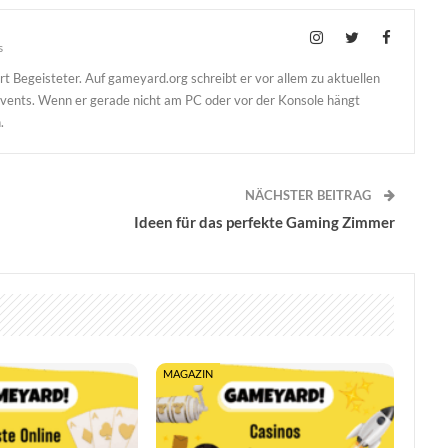
s
t Begeisteter. Auf gameyard.org schreibt er vor allem zu aktuellen
Events. Wenn er gerade nicht am PC oder vor der Konsole hängt
.
NÄCHSTER BEITRAG
Ideen für das perfekte Gaming Zimmer
MAGAZIN