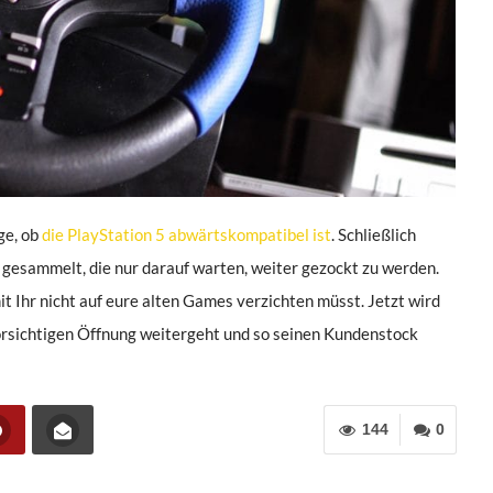
age, ob
die PlayStation 5 abwärtskompatibel ist
. Schließlich
 gesammelt, die nur darauf warten, weiter gezockt zu werden.
 Ihr nicht auf eure alten Games verzichten müsst. Jetzt wird
vorsichtigen Öffnung weitergeht und so seinen Kundenstock
144
0