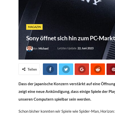
MAGAZIN
Sony öffnet sich hin zum PC-Mark
Letztes Update
22. Juni 2023
Von
Michael
Teilen
Dass der japanische Konzern verstärkt auf eine Öffnung i
zeigt eine neue Ankündigung, dass einige Spiele der Pl
unseren Computern spielbar sein werden.
Schon bisher konnten wir Spiele wie Spider-Man, Horizon