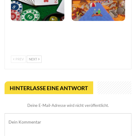
Vertrauen im
Entwickler äußert
europäischen Online-
Bedenken wegen Steams
Glücksspiel stärken
Rückerstattungsregel für
kurze Spiele
PREV
NEXT
HINTERLASSE EINE ANTWORT
Deine E-Mail-Adresse wird nicht veröffentlicht.