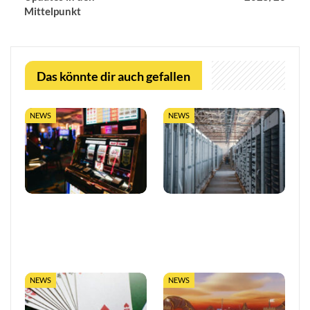
Mittelpunkt
Das könnte dir auch gefallen
NEWS
NEWS
So trefft ihr klügere
LUGAS-Ausbau markiert
Entscheidungen in Online-
eine neue Ära
Casinos
datengetriebener
Glücksspielaufsicht in…
NEWS
NEWS