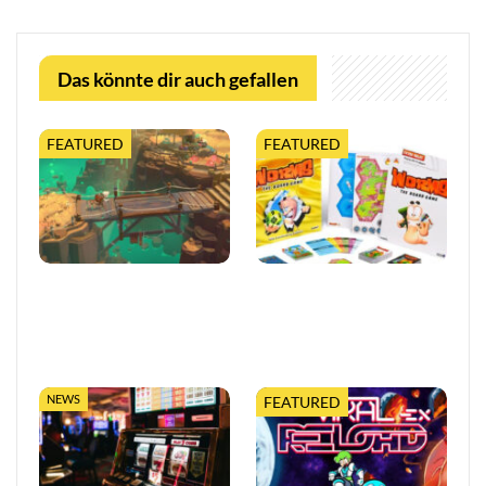
Das könnte dir auch gefallen
FEATURED
FEATURED
Moonlighter 2 legt finalen
Worms feiert 30 Jahre mit
Release-Termin fest, mit
erweiterter Tabletop-
neuem Trailer und
Edition
kostenloser…
NEWS
FEATURED