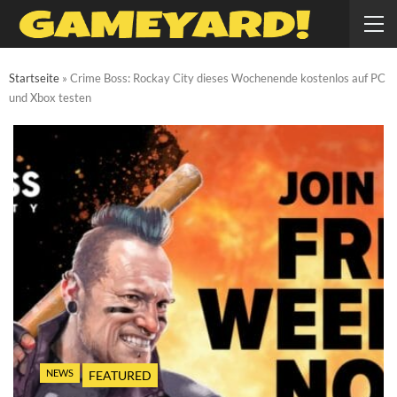
Startseite
»
Crime Boss: Rockay City dieses Wochenende kostenlos auf PC
und Xbox testen
NEWS
FEATURED