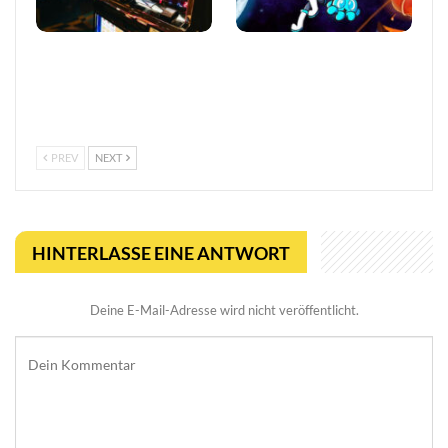
So trefft ihr klügere
Viral Reload EX:
Entscheidungen in Online-
Anspruchsvoller Retro-
Casinos
Shooter mit
mikroskopischem Dreh
PREV
NEXT
HINTERLASSE EINE ANTWORT
Deine E-Mail-Adresse wird nicht veröffentlicht.