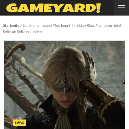
Startseite
»
Dank einer neuen Mod könnt ihr Elden Ring: Nightreign jetzt
Seite an Seite erkunden
NEWS