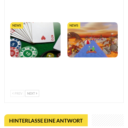
Entscheidungen in Online-
eine neue Ära
Casinos
datengetriebener
Glücksspielaufsicht in…
NEWS
NEWS
Vertrauen im
Entwickler äußert
europäischen Online-
Bedenken wegen Steams
Glücksspiel stärken
Rückerstattungsregel für
kurze Spiele
PREV
NEXT
HINTERLASSE EINE ANTWORT