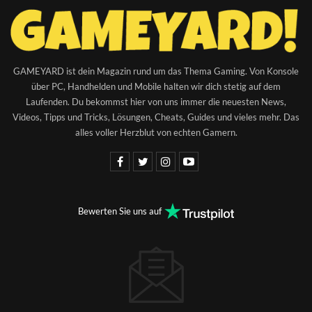
GAMEYARD ist dein Magazin rund um das Thema Gaming. Von Konsole
über PC, Handhelden und Mobile halten wir dich stetig auf dem
Laufenden. Du bekommst hier von uns immer die neuesten News,
Videos, Tipps und Tricks, Lösungen, Cheats, Guides und vieles mehr. Das
alles voller Herzblut von echten Gamern.
Bewerten Sie uns auf