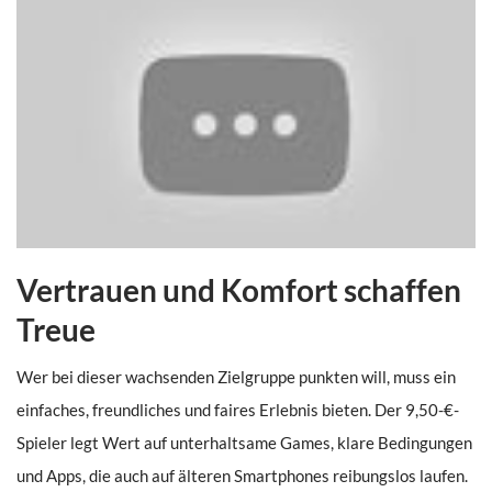
Vertrauen und Komfort schaffen
Treue
Wer bei dieser wachsenden Zielgruppe punkten will, muss ein
einfaches, freundliches und faires Erlebnis bieten. Der 9,50-€-
Spieler legt Wert auf unterhaltsame Games, klare Bedingungen
und Apps, die auch auf älteren Smartphones reibungslos laufen.