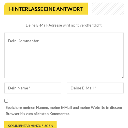
HINTERLASSE EINE ANTWORT
Deine E-Mail-Adresse wird nicht veröffentlicht.
Speichere meinen Namen, meine E-Mail und meine Website in diesem
Browser bis zum nächsten Kommentar.