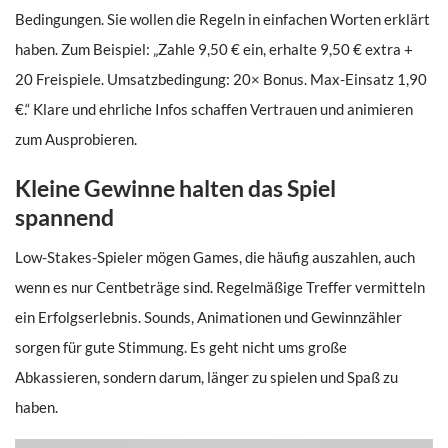
Bedingungen. Sie wollen die Regeln in einfachen Worten erklärt
haben. Zum Beispiel: „Zahle 9,50 € ein, erhalte 9,50 € extra +
20 Freispiele. Umsatzbedingung: 20× Bonus. Max-Einsatz 1,90
€.“ Klare und ehrliche Infos schaffen Vertrauen und animieren
zum Ausprobieren.
Kleine Gewinne halten das Spiel
spannend
Low-Stakes-Spieler mögen Games, die häufig auszahlen, auch
wenn es nur Centbeträge sind. Regelmäßige Treffer vermitteln
ein Erfolgserlebnis. Sounds, Animationen und Gewinnzähler
sorgen für gute Stimmung. Es geht nicht ums große
Abkassieren, sondern darum, länger zu spielen und Spaß zu
haben.