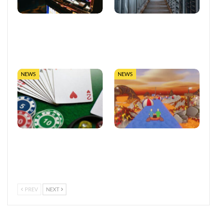
So trefft ihr klügere
LUGAS-Ausbau markiert
Entscheidungen in Online-
eine neue Ära
Casinos
datengetriebener
Glücksspielaufsicht in…
NEWS
NEWS
Vertrauen im
Entwickler äußert
europäischen Online-
Bedenken wegen Steams
Glücksspiel stärken
Rückerstattungsregel für
kurze Spiele
PREV
NEXT