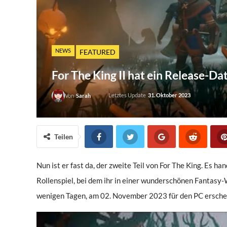
NEWS
FEATURED
For The King II hat ein Release-
Letztes Update
31. Oktober 2023
Von
Sarah
Teilen
Nun ist er fast da, der zweite Teil von For The King. Es h
Rollenspiel, bei dem ihr in einer wunderschönen Fantasy-
wenigen Tagen, am 02. November 2023 für den PC ersche