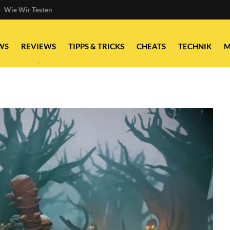
Wie Wir Testen
WS
REVIEWS
TIPPS & TRICKS
CHEATS
TECHNIK
M