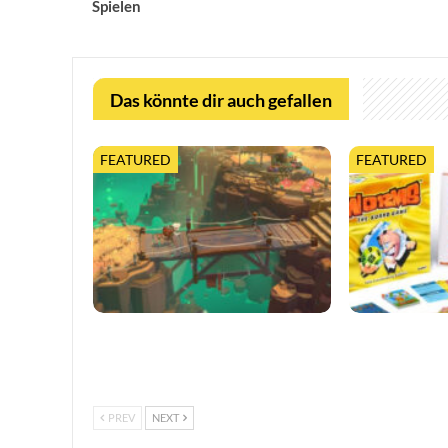
Spielen
Das könnte dir auch gefallen
FEATURED
FEATURED
Moonlighter 2 legt finalen Release-
Worms feiert 3
Termin fest, mit neuem Trailer und
erweiterter Ta
kostenloser…
PREV
NEXT