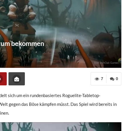
Datum bekommen
Bild: IronOak Games
7
0
andelt sich um ein rundenbasiertes Roguelite-Tabletop-
Welt gegen das Böse kämpfen müsst. Das Spiel wird bereits in
inen.