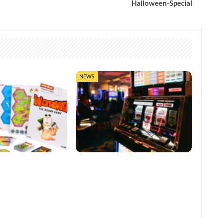
Halloween-Special
NEWS
0 Jahre mit
So trefft ihr klügere Entscheidungen
bletop-Edition
in Online-Casinos