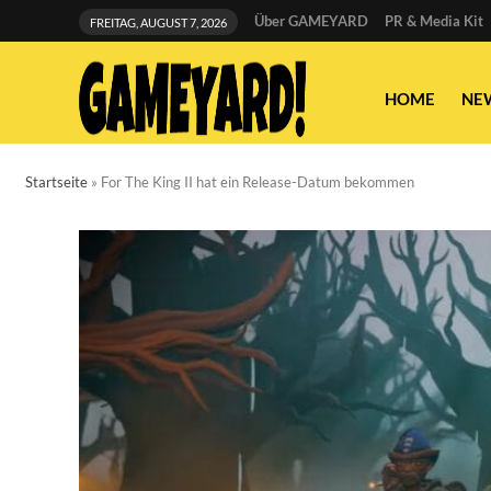
Über GAMEYARD
PR & Media Kit
FREITAG, AUGUST 7, 2026
HOME
NE
Startseite
»
For The King II hat ein Release-Datum bekommen