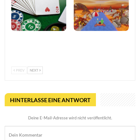
Vertrauen im
Entwickler äußert
europäischen Online-
Bedenken wegen Steams
Glücksspiel stärken
Rückerstattungsregel für
kurze Spiele
PREV
NEXT
HINTERLASSE EINE ANTWORT
Deine E-Mail-Adresse wird nicht veröffentlicht.