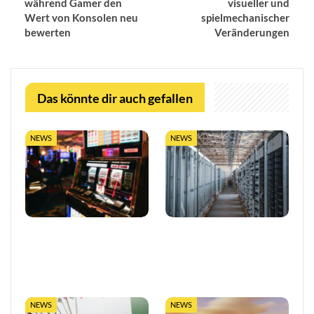
während Gamer den
visueller und
Wert von Konsolen neu
spielmechanischer
bewerten
Veränderungen
Das könnte dir auch gefallen
NEWS
NEWS
So trefft ihr klügere
LUGAS-Ausbau markiert
Entscheidungen in Online-
eine neue Ära
Casinos
datengetriebener
Glücksspielaufsicht in…
NEWS
NEWS