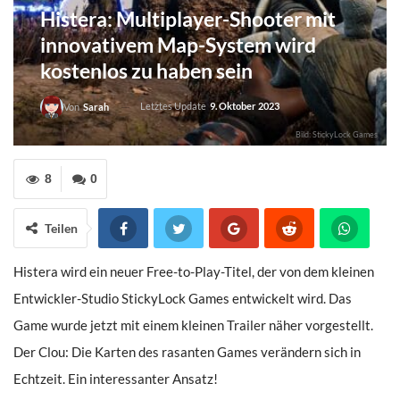
Histera: Multiplayer-Shooter mit
innovativem Map-System wird
kostenlos zu haben sein
Letztes Update
9. Oktober 2023
Von
Sarah
Bild: StickyLock Games
8
0
Teilen
Histera wird ein neuer Free-to-Play-Titel, der von dem kleinen
Entwickler-Studio StickyLock Games entwickelt wird. Das
Game wurde jetzt mit einem kleinen Trailer näher vorgestellt.
Der Clou: Die Karten des rasanten Games verändern sich in
Echtzeit. Ein interessanter Ansatz!