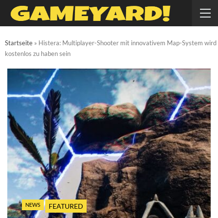
Startseite
»
Histera: Multiplayer-Shooter mit innovativem Map-System wird
kostenlos zu haben sein
NEWS
FEATURED