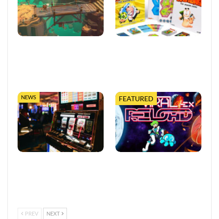
Moonlighter 2 legt finalen
Worms feiert 30 Jahre mit
Release-Termin fest, mit
erweiterter Tabletop-
neuem Trailer und
Edition
kostenloser…
NEWS
FEATURED
So trefft ihr klügere
Viral Reload EX:
Entscheidungen in Online-
Anspruchsvoller Retro-
Casinos
Shooter mit
mikroskopischem Dreh
PREV
NEXT