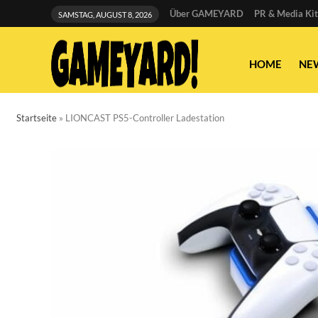
Über GAMEYARD
PR & Media Kit
SAMSTAG, AUGUST 8, 2026
HOME
NE
Startseite
»
LIONCAST PS5-Controller Ladestation