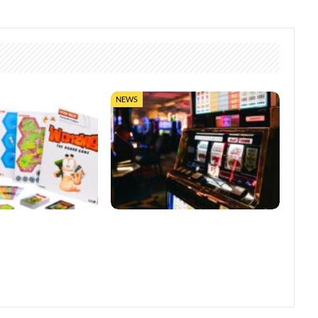
NEWS
0 Jahre mit
So trefft ihr klügere Entscheidungen
bletop-Edition
in Online-Casinos