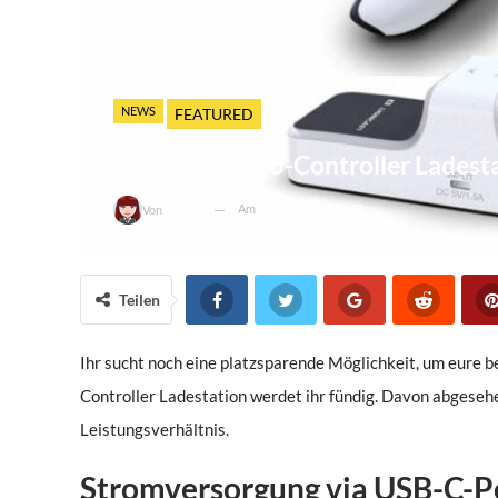
NEWS
FEATURED
LIONCAST PS5-Controller Ladest
Am
21. Dezember 2023
Von
Sarah
Teilen
Ihr sucht noch eine platzsparende Möglichkeit, um eure 
Controller Ladestation werdet ihr fündig. Davon abgesehe
Leistungsverhältnis.
Stromversorgung via USB-C-P