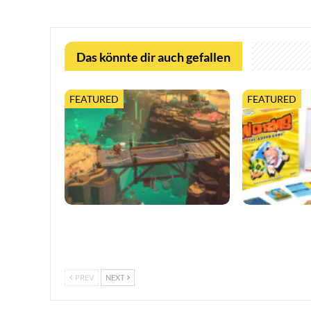
Das könnte dir auch gefallen
FEATURED
FEATURED
Moonlighter 2 legt finalen Release-
Worms feiert 3
Termin fest, mit neuem Trailer und
erweiterter Ta
kostenloser…
PREV
NEXT