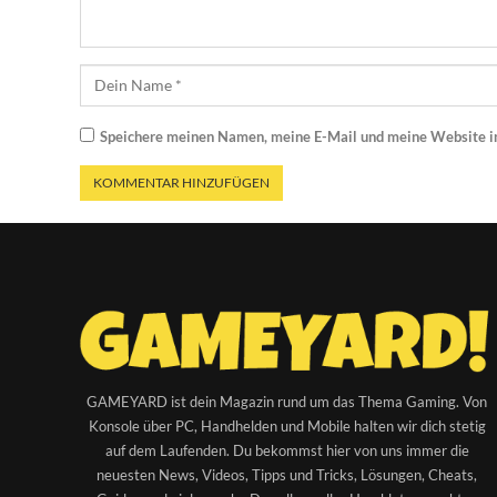
Speichere meinen Namen, meine E-Mail und meine Website i
GAMEYARD ist dein Magazin rund um das Thema Gaming. Von
Konsole über PC, Handhelden und Mobile halten wir dich stetig
auf dem Laufenden. Du bekommst hier von uns immer die
neuesten News, Videos, Tipps und Tricks, Lösungen, Cheats,