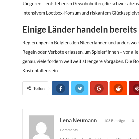
Jüngeren – entstehen so Gewohnheiten, die schwer abzus
intensivem Lootbox-Konsum und riskantem Glücksspielve
Einige Länder handeln bereits
Regierungen in Belgien, den Niederlanden und anderswo h
Regeln oder Verbote erlassen, um Spieler*innen – vor al
genau, viele fordern weltweit strengere Vorgaben. Die Bot
Kostenfallen sein.
Teilen
Lena Neumann
108 Beiträge
0
Comments