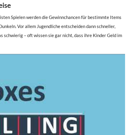
eise
eisten Spielen werden die Gewinnchancen für bestimmte Items
 Dunkeln. Vor allem Jugendliche entscheiden dann schneller,
 schwierig – oft wissen sie gar nicht, dass ihre Kinder Geld im