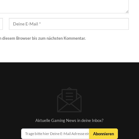
n diesem Browser bis zum nächsten Kommentar.
Aktuelle Gaming News in deine Inbox?
Abonnieren