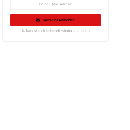
Kostenlos Anmelden
Du kannst dich jederzeit wieder abmelden.