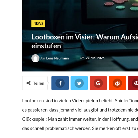
NEWS
Lootboxen im Visier: Warum Aufsic
einstufen
Am
27. Mai 2025
Von
Lena Neumann
Teilen
Lootboxen sind in vielen Videospielen beliebt. Spieler*inne
es passieren, dass jemand viel ausgibt und trotzdem ni
Glücksspiel: Man zahlt immer weiter, in der Hoffnung, en
das schnell problematisch werden. Sie merken oft erst zu 