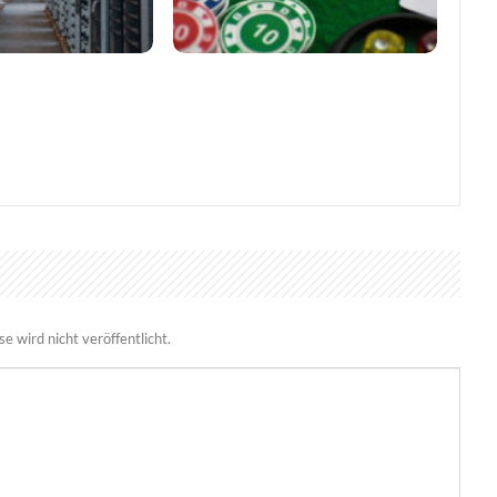
markiert eine neue
Vertrauen im europäischen Online-
iebener
Glücksspiel stärken
sicht in…
 wird nicht veröffentlicht.