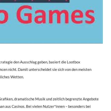
trategie den Ausschlag geben, basiert die Lootbox
ancen nicht. Damit unterscheidet sie sich von den meisten
liches Wetten.
Grafiken, dramatische Musik und zeitlich begrenzte Angebote
an aus Casinos. Bei vielen Nutzer*innen – besonders bei