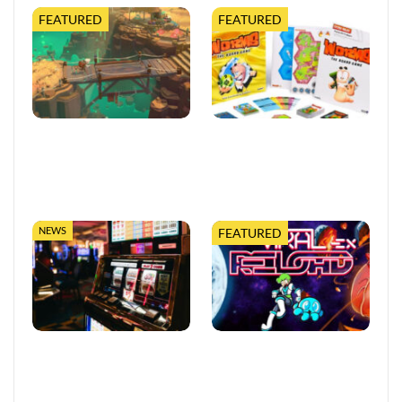
FEATURED
FEATURED
Moonlighter 2 legt finalen
Worms feiert 30 Jahre mit
Release-Termin fest, mit
erweiterter Tabletop-
neuem Trailer und
Edition
kostenloser…
NEWS
FEATURED
So trefft ihr klügere
Viral Reload EX:
Entscheidungen in Online-
Anspruchsvoller Retro-
Casinos
Shooter mit