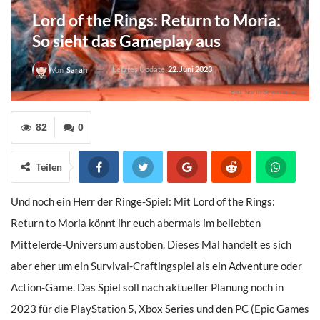
Lord of the Rings: Return to Moria:
So sieht das Gameplay aus
Letztes Update
22. Juni 2023
Von
Sarah
Bild: North Beach Games
82
0
Teilen
Und noch ein Herr der Ringe-Spiel: Mit Lord of the Rings:
Return to Moria könnt ihr euch abermals im beliebten
Mittelerde-Universum austoben. Dieses Mal handelt es sich
aber eher um ein Survival-Craftingspiel als ein Adventure oder
Action-Game. Das Spiel soll nach aktueller Planung noch in
2023 für die PlayStation 5, Xbox Series und den PC (Epic Games