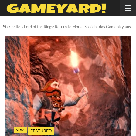
Startseite
»
Lord of the Rings: Return to Moria: So sieht das Gameplay aus
NEWS
FEATURED