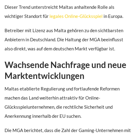
Dieser Trend unterstreicht Maltas anhaltende Rolle als
wichtiger Standort für
legales Online-Glücksspiel
in Europa.
Betreiber mit Lizenz aus Malta gehören zu den sichtbarsten
Anbietern in Deutschland. Die Haltung der MGA beeinflusst
also direkt, was auf dem deutschen Markt verfügbar ist.
Wachsende Nachfrage und neue
Marktentwicklungen
Maltas etablierte Regulierung und fortlaufende Reformen
machen das Land weiterhin attraktiv für Online-
Glücksspielunternehmen, die rechtliche Sicherheit und
Anerkennung innerhalb der EU suchen.
Die MGA berichtet, dass die Zahl der Gaming-Unternehmen mit