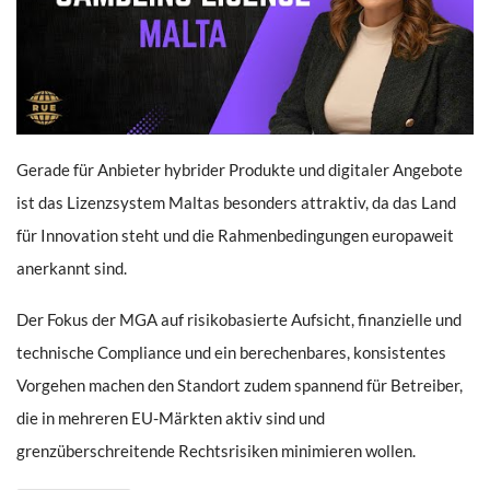
Gerade für Anbieter hybrider Produkte und digitaler Angebote
ist das Lizenzsystem Maltas besonders attraktiv, da das Land
für Innovation steht und die Rahmenbedingungen europaweit
anerkannt sind.
Der Fokus der MGA auf risikobasierte Aufsicht, finanzielle und
technische Compliance und ein berechenbares, konsistentes
Vorgehen machen den Standort zudem spannend für Betreiber,
die in mehreren EU-Märkten aktiv sind und
grenzüberschreitende Rechtsrisiken minimieren wollen.