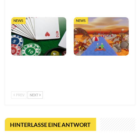
Casinos
datengetriebener
Glücksspielaufsicht in…
NEWS
NEWS
Vertrauen im
Entwickler äußert
europäischen Online-
Bedenken wegen Steams
Glücksspiel stärken
Rückerstattungsregel für
kurze Spiele
PREV
NEXT
HINTERLASSE EINE ANTWORT