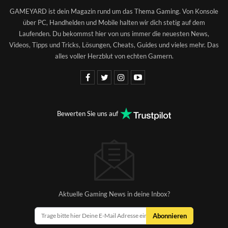
GAMEYARD ist dein Magazin rund um das Thema Gaming. Von Konsole
über PC, Handhelden und Mobile halten wir dich stetig auf dem
Laufenden. Du bekommst hier von uns immer die neuesten News,
Videos, Tipps und Tricks, Lösungen, Cheats, Guides und vieles mehr. Das
alles voller Herzblut von echten Gamern.
Bewerten Sie uns auf
Aktuelle Gaming News in deine Inbox?
Abonnieren