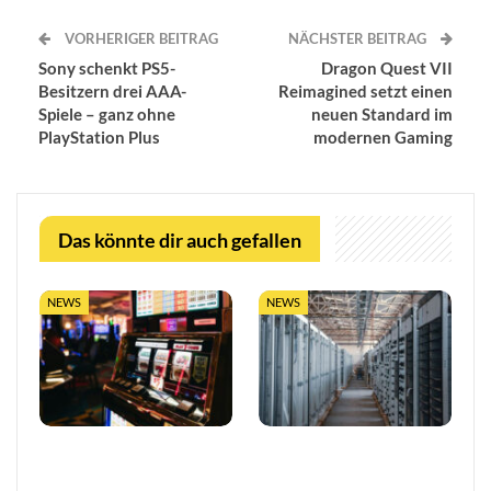
VORHERIGER BEITRAG
NÄCHSTER BEITRAG
Sony schenkt PS5-
Dragon Quest VII
Besitzern drei AAA-
Reimagined setzt einen
Spiele – ganz ohne
neuen Standard im
PlayStation Plus
modernen Gaming
Das könnte dir auch gefallen
NEWS
NEWS
So trefft ihr klügere
LUGAS-Ausbau markiert
Entscheidungen in Online-
eine neue Ära