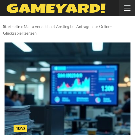
Startseite
»
Malta verzeichnet Anstieg bei Anträgen für Online-
Glücksspiellizenzen
NEWS