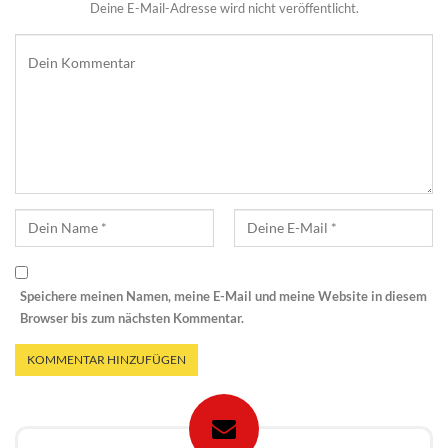
Deine E-Mail-Adresse wird nicht veröffentlicht.
Speichere meinen Namen, meine E-Mail und meine Website in diesem
Browser bis zum nächsten Kommentar.