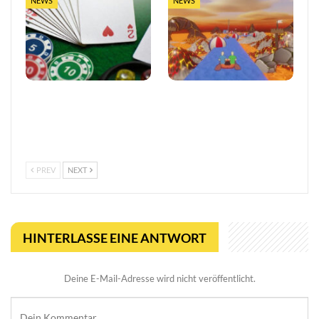
NEWS
NEWS
Vertrauen im
Entwickler äußert
europäischen Online-
Bedenken wegen Steams
Glücksspiel stärken
Rückerstattungsregel für
kurze Spiele
PREV
NEXT
HINTERLASSE EINE ANTWORT
Deine E-Mail-Adresse wird nicht veröffentlicht.