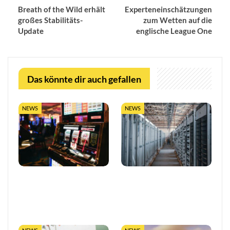
Breath of the Wild erhält
Experteneinschätzungen
großes Stabilitäts-
zum Wetten auf die
Update
englische League One
Das könnte dir auch gefallen
NEWS
NEWS
So trefft ihr klügere
LUGAS-Ausbau markiert
Entscheidungen in Online-
eine neue Ära
Casinos
datengetriebener
Glücksspielaufsicht in…