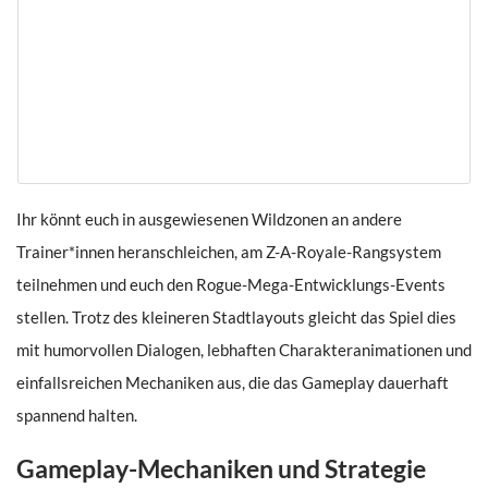
Ihr könnt euch in ausgewiesenen Wildzonen an andere
Trainer*innen heranschleichen, am Z-A-Royale-Rangsystem
teilnehmen und euch den Rogue-Mega-Entwicklungs-Events
stellen. Trotz des kleineren Stadtlayouts gleicht das Spiel dies
mit humorvollen Dialogen, lebhaften Charakteranimationen und
einfallsreichen Mechaniken aus, die das Gameplay dauerhaft
spannend halten.
Gameplay-Mechaniken und Strategie