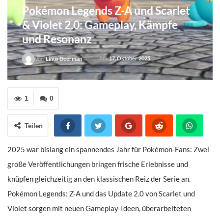
Pokémon Legends Z-A und Scarlet
& Violet 2.0: Gameplay, Kämpfe
und Resonanz
Am
17. Oktober 2025
Von
Linus Deerman
1
0
Teilen
2025 war bislang ein spannendes Jahr für Pokémon-Fans: Zwei
große Veröffentlichungen bringen frische Erlebnisse und
knüpfen gleichzeitig an den klassischen Reiz der Serie an.
Pokémon Legends: Z-A und das Update 2.0 von Scarlet und
Violet sorgen mit neuen Gameplay-Ideen, überarbeiteten