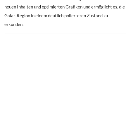
neuen Inhalten und optimierten Grafiken und ermöglicht es, die
Galar-Region in einem deutlich polierteren Zustand zu
erkunden.