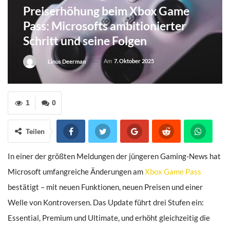
Preiserhöhung beim Xbox Game
Pass: Microsofts ambitionierter
Schritt und seine Folgen
Am
7. Oktober 2025
Von
Linus Deerman
1
0
Teilen
In einer der größten Meldungen der jüngeren Gaming-News hat
Microsoft umfangreiche Änderungen am
Xbox Game Pass
bestätigt – mit neuen Funktionen, neuen Preisen und einer
Welle von Kontroversen. Das Update führt drei Stufen ein:
Essential, Premium und Ultimate, und erhöht gleichzeitig die