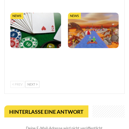
Glücksspielaufsicht in…
NEWS
NEWS
Vertrauen im
Entwickler äußert
europäischen Online-
Bedenken wegen Steams
Glücksspiel stärken
Rückerstattungsregel für
kurze Spiele
PREV
NEXT
HINTERLASSE EINE ANTWORT
Deine E-Mail-Adresse wird nicht veröffentlicht.