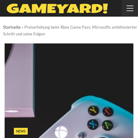
Startseite
»
Preiserhöhung beim Xbox Game Pass: Microsofts ambitionierter
Schritt und seine Folgen
NEWS