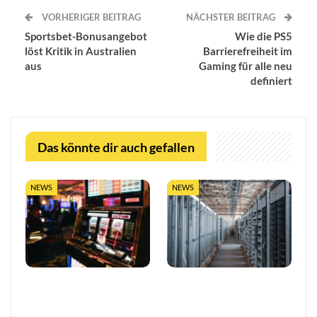
VORHERIGER BEITRAG
NÄCHSTER BEITRAG
Sportsbet-Bonusangebot
Wie die PS5
löst Kritik in Australien
Barrierefreiheit im
aus
Gaming für alle neu
definiert
Das könnte dir auch gefallen
NEWS
NEWS
So trefft ihr klügere
LUGAS-Ausbau markiert
Entscheidungen in Online-
eine neue Ära
Casinos
datengetriebener