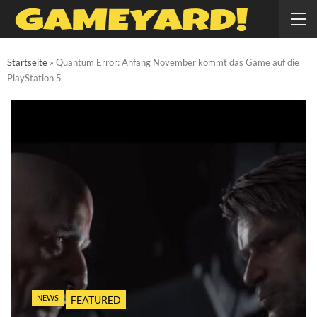
Startseite
»
Quantum Error: Anfang November kommt das Game auf die
PlayStation 5
NEWS
FEATURED