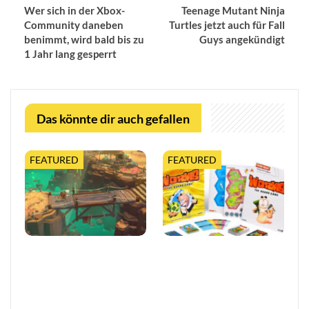
Wer sich in der Xbox-
Teenage Mutant Ninja
Community daneben
Turtles jetzt auch für Fall
benimmt, wird bald bis zu
Guys angekündigt
1 Jahr lang gesperrt
Das könnte dir auch gefallen
FEATURED
FEATURED
Moonlighter 2 legt finalen
Worms feiert 30 Jahre mit
Release-Termin fest, mit
erweiterter Tabletop-
neuem Trailer und
Edition
kostenloser…