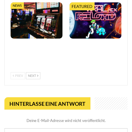
NEWS
FEATURED
So trefft ihr klügere
Viral Reload EX:
Entscheidungen in Online-
Anspruchsvoller Retro-
Casinos
Shooter mit
mikroskopischem Dreh
PREV
NEXT
HINTERLASSE EINE ANTWORT
Deine E-Mail-Adresse wird nicht veröffentlicht.