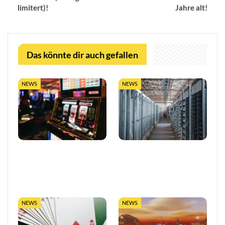
limitert)!
Jahre alt!
Das könnte dir auch gefallen
NEWS
NEWS
So trefft ihr klügere
LUGAS-Ausbau markiert
Entscheidungen in Online-
eine neue Ära
Casinos
datengetriebener
Glücksspielaufsicht in…
NEWS
NEWS