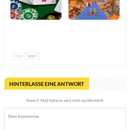
Vertrauen im
Entwickler äußert
europäischen Online-
Bedenken wegen Steams
Glücksspiel stärken
Rückerstattungsregel für
kurze Spiele
PREV
NEXT
HINTERLASSE EINE ANTWORT
Deine E-Mail-Adresse wird nicht veröffentlicht.