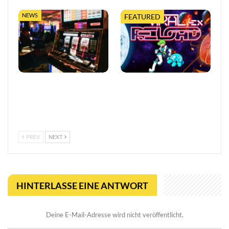
NEWS
FEATURED
So trefft ihr klügere
Viral Reload EX:
Entscheidungen in Online-
Anspruchsvoller Retro-
Casinos
Shooter mit
mikroskopischem Dreh
PREV
NEXT
HINTERLASSE EINE ANTWORT
Deine E-Mail-Adresse wird nicht veröffentlicht.