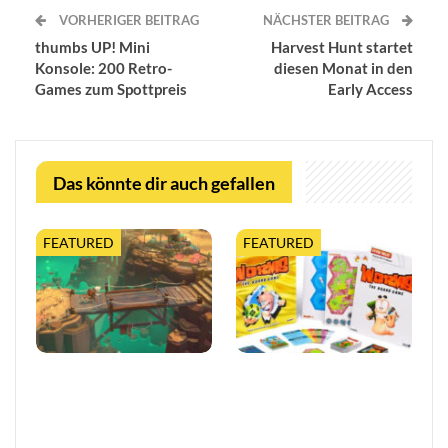
VORHERIGER BEITRAG
NÄCHSTER BEITRAG
thumbs UP! Mini
Harvest Hunt startet
Konsole: 200 Retro-
diesen Monat in den
Games zum Spottpreis
Early Access
Das könnte dir auch gefallen
FEATURED
FEATURED
Moonlighter 2 legt finalen
Worms feiert 30 Jahre mit
Release-Termin fest, mit
erweiterter Tabletop-
neuem Trailer und
Edition
kostenloser…