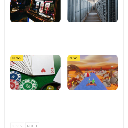
So trefft ihr klügere
LUGAS-Ausbau markiert
Entscheidungen in Online-
eine neue Ära
Casinos
datengetriebener
Glücksspielaufsicht in…
NEWS
NEWS
Vertrauen im
Entwickler äußert
europäischen Online-
Bedenken wegen Steams
Glücksspiel stärken
Rückerstattungsregel für
kurze Spiele
PREV
NEXT